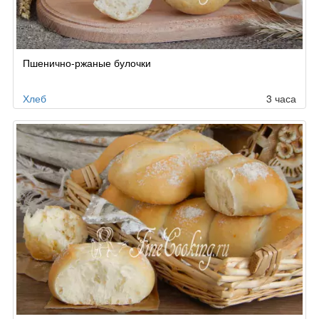
Пшенично-ржаные булочки
Хлеб
3 часа