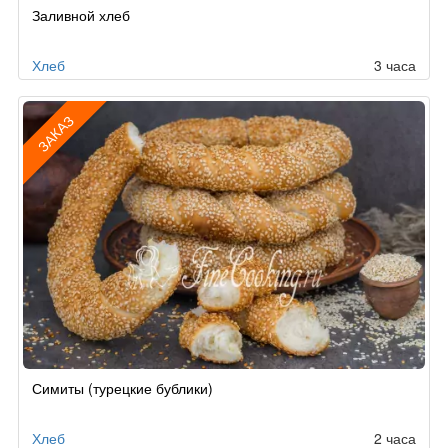
Рецепт
Заливной хлеб
по
заказу
Хлеб
3 часа
ЗАКАЗ
Рецепт
Симиты (турецкие бублики)
по
заказу
Хлеб
2 часа