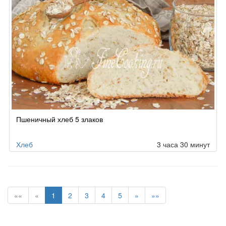
Пшеничный хлеб 5 злаков
Хлеб
3 часа 30 минут
««
«
1
2
3
4
5
»
»»