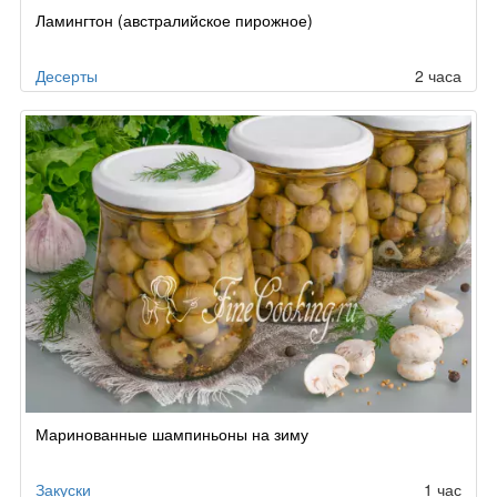
Рецепт
Ламингтон (австралийское пирожное)
по
заказу
Десерты
2 часа
Маринованные шампиньоны на зиму
Закуски
1 час