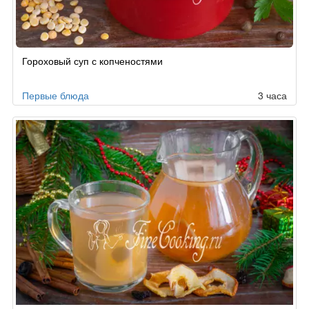
Рецепт
Гороховый суп с копченостями
по
заказу
Первые блюда
3 часа