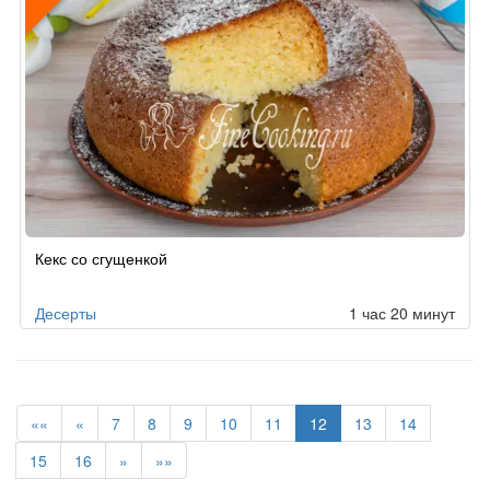
Рецепт
Кекс со сгущенкой
по
заказу
Десерты
1 час 20 минут
««
«
7
8
9
10
11
12
13
14
15
16
»
»»