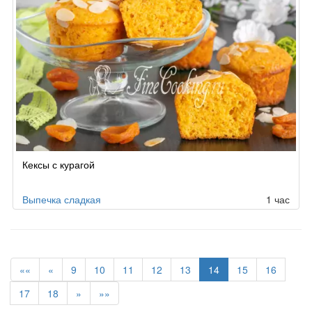
Кексы с курагой
Выпечка сладкая
1 час
««
«
9
10
11
12
13
14
15
16
17
18
»
»»