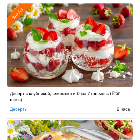
ЗАКАЗ
Рецепт
Десерт с клубникой, сливками и безе Итон месс (Eton
по
mess)
заказу
Десерты
2 часа