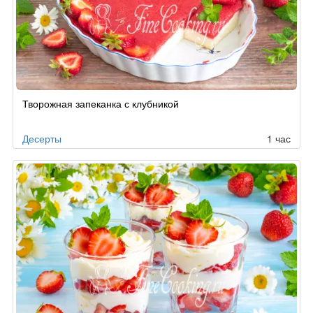
Рецепт
Творожная запеканка с клубникой
по
заказу
Десерты
1 час