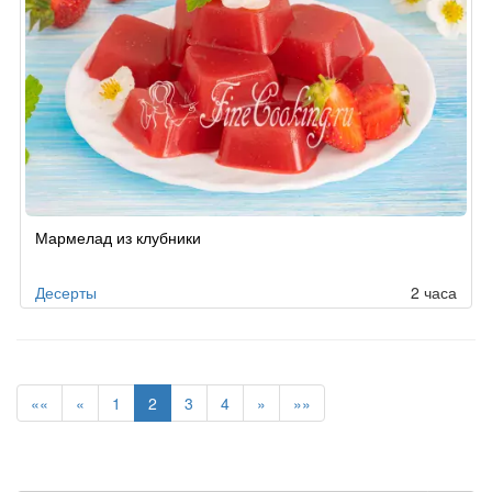
Мармелад из клубники
Десерты
2 часа
««
«
1
2
3
4
»
»»