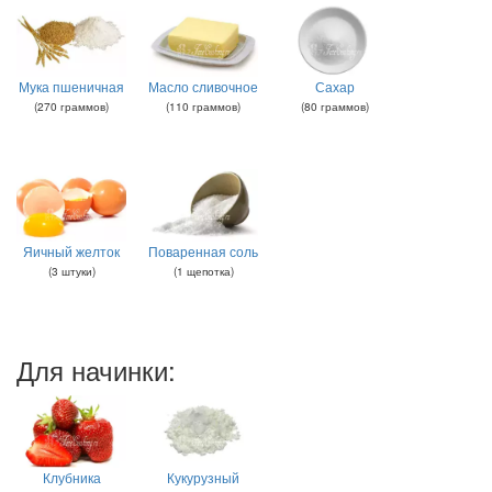
Мука пшеничная
Масло сливочное
Сахар
(
270
граммов
)
(
110
граммов
)
(
80
граммов
)
Яичный желток
Поваренная соль
(
3
штуки
)
(
1
щепотка
)
Для начинки:
Клубника
Кукурузный