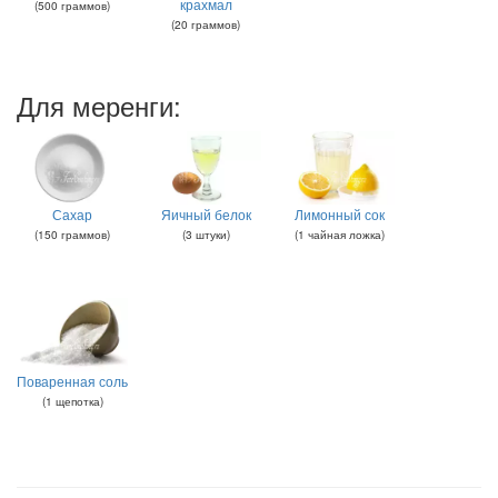
крахмал
(
500
граммов
)
(
20
граммов
)
Для меренги:
Сахар
Яичный белок
Лимонный сок
(
150
граммов
)
(
3
штуки
)
(
1
чайная ложка
)
Поваренная соль
(
1
щепотка
)