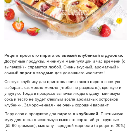
Рецепт простого пирога со свежей клубникой в духовке.
Доступные продукты, минимум манипуляций и час времени (с
выпечкой) - справится любой. Очень вкусный, ароматный и
сочный
пирог с ягодами
для домашнего чаепития!
Свежую клубнику для приготовления такого пирога советую
выбирать как можно мельче (чтобы не разрезать), крепкую и
упругую. Тогда в процессе выпечки ягоды отдадут минимум
сока и тесто не будет клеклым возле ароматных островков
клубники. Замороженная - не очень хороший вариант.
Пару слов о продуктах для
пирога с клубникой
. Пшеничную
муку для теста я использую высшего сорта, яйца - крупные
(55-60 граммов), сметану - средней жирности (в рецепте 20%).
Разрыхлитель теста у меня домашего приготовления. Как его