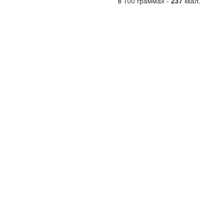
в 100 граммах -
237
ккал.