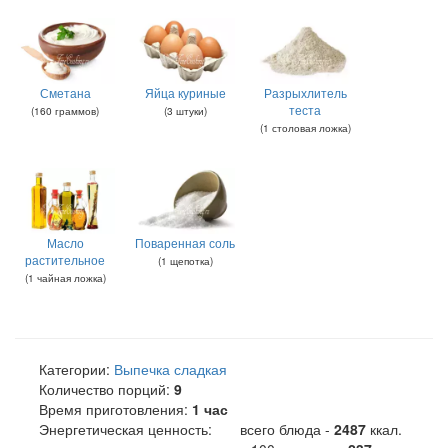
Сметана
Яйца куриные
Разрыхлитель
теста
(
160
граммов
)
(
3
штуки
)
(
1
столовая ложка
)
Масло
Поваренная соль
растительное
(
1
щепотка
)
(
1
чайная ложка
)
Категории:
Выпечка сладкая
Количество порций:
9
Время приготовления:
1 час
Энергетическая ценность:
всего блюда -
2487
ккал
.