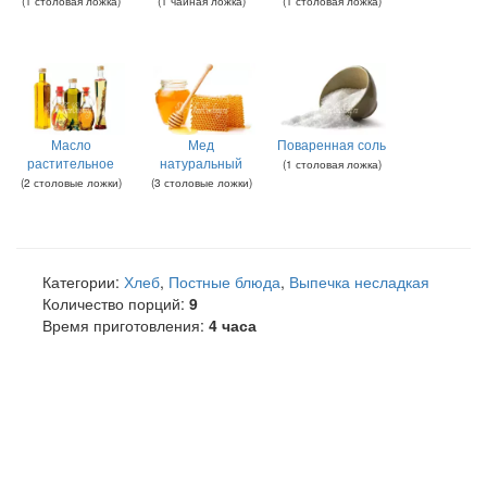
(
1
столовая ложка
)
(
1
чайная ложка
)
(
1
столовая ложка
)
Масло
Мед
Поваренная соль
растительное
натуральный
(
1
столовая ложка
)
(
2
столовые ложки
)
(
3
столовые ложки
)
Категории:
Хлеб
,
Постные блюда
,
Выпечка несладкая
Количество порций:
9
Время приготовления:
4 часа