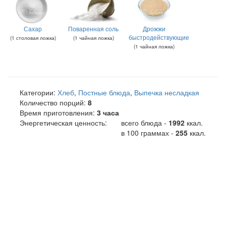
Сахар
Поваренная соль
Дрожжи
быстродействующие
(
1
столовая ложка
)
(
1
чайная ложка
)
(
1
чайная ложка
)
Категории:
Хлеб
,
Постные блюда
,
Выпечка несладкая
Количество порций:
8
Время приготовления:
3 часа
Энергетическая ценность:
всего блюда -
1992
ккал
.
в 100 граммах -
255
ккал.