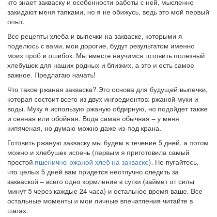
кто знает закваску и особенности работы с ней, мысленно
закидают меня тапками, но я не обижусь, ведь это мой первый
опыт.
Все рецепты хлеба и выпечки на закваске, которыми я
поделюсь с вами, мои дорогие, будут результатом именно
моих проб и ошибок. Мы вместе научимся готовить полезный
хлебушек для наших родных и близких, а это и есть самое
важное. Предлагаю начать!
Что такое ржаная закваска? Это основа для будущей выпечки,
которая состоит всего из двух ингредиентов: ржаной муки и
воды. Муку я использую ржаную обдирную, но подойдет также
и сеяная или обойная. Вода самая обычная – у меня
кипяченая, но думаю можно даже из-под крана.
Готовить ржаную закваску мы будем в течение 5 дней, а потом
можно и хлебушек испечь (первым я приготовила самый
простой
пшенично-ржаной хлеб на закваске
). Не пугайтесь,
что целых 5 дней вам придется неотлучно следить за
закваской – всего одно кормление в сутки (займет от силы
минут 5 через каждые 24 часа) и остальное время ваше. Все
остальные моменты и мои личные впечатления читайте в
шагах.