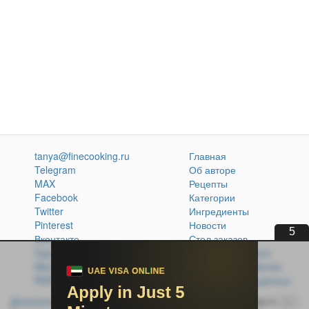
tanya@finecooking.ru
Главная
Telegram
Об авторе
MAX
Рецепты
Facebook
Категории
Twitter
Ингредиенты
Pinterest
Новости
4
Вконтакте
Стол заказов
Одноклассники
Кулинарная книга
Atom
Политика обработки
RSS
персональных данных
Домашняя кухня без проблем
© 2014-2026 FineCooking.ru
16+