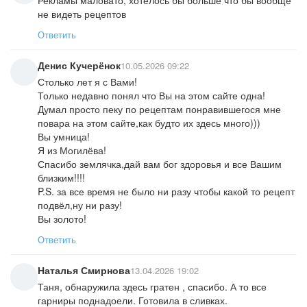
Рекламы маловато, хотелось бы больше что бы вообще
не видеть рецептов
Ответить
Денис Кучерёнок
10.05.2026 09:22
Столько лет я с Вами!
Только недавно понял что Вы на этом сайте одна!
Думал просто пеку по рецептам понравившегося мне
повара на этом сайте,как будто их здесь много)))
Вы умница!
Я из Могилёва!
Спасибо землячка,дай вам бог здоровья и все Вашим
близким!!!!
P.S. за все время не было ни разу чтобы какой то рецепт
подвёл,ну ни разу!
Вы золото!
Ответить
Наталья Смирнова
13.04.2026 19:02
Таня, обнаружила здесь гратен , спасибо. А то все
гарниры поднадоели. Готовила в сливках.