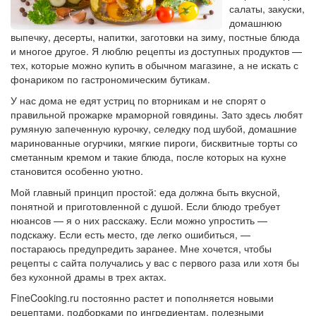
салаты, закуски,
домашнюю
выпечку, десерты, напитки, заготовки на зиму, постные блюда
и многое другое. Я люблю рецепты из доступных продуктов —
тех, которые можно купить в обычном магазине, а не искать с
фонариком по гастрономическим бутикам.
У нас дома не едят устриц по вторникам и не спорят о
правильной прожарке мраморной говядины. Зато здесь любят
румяную запеченную курочку, селедку под шубой, домашние
маринованные огурчики, мягкие пироги, бисквитные торты со
сметанным кремом и такие блюда, после которых на кухне
становится особенно уютно.
Мой главный принцип простой: еда должна быть вкусной,
понятной и приготовленной с душой. Если блюдо требует
нюансов — я о них расскажу. Если можно упростить —
подскажу. Если есть место, где легко ошибиться, —
постараюсь предупредить заранее. Мне хочется, чтобы
рецепты с сайта получались у вас с первого раза или хотя бы
без кухонной драмы в трех актах.
FineCooking.ru постоянно растет и пополняется новыми
рецептами, подборками по ингредиентам, полезными