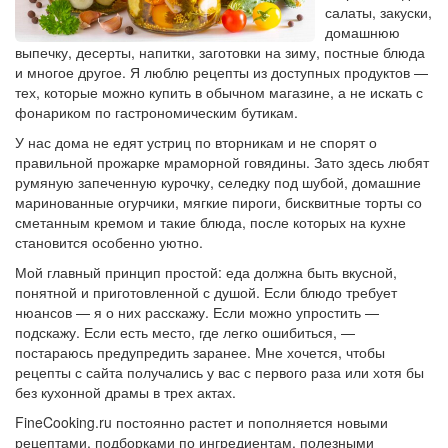
салаты, закуски,
домашнюю
выпечку, десерты, напитки, заготовки на зиму, постные блюда
и многое другое. Я люблю рецепты из доступных продуктов —
тех, которые можно купить в обычном магазине, а не искать с
фонариком по гастрономическим бутикам.
У нас дома не едят устриц по вторникам и не спорят о
правильной прожарке мраморной говядины. Зато здесь любят
румяную запеченную курочку, селедку под шубой, домашние
маринованные огурчики, мягкие пироги, бисквитные торты со
сметанным кремом и такие блюда, после которых на кухне
становится особенно уютно.
Мой главный принцип простой: еда должна быть вкусной,
понятной и приготовленной с душой. Если блюдо требует
нюансов — я о них расскажу. Если можно упростить —
подскажу. Если есть место, где легко ошибиться, —
постараюсь предупредить заранее. Мне хочется, чтобы
рецепты с сайта получались у вас с первого раза или хотя бы
без кухонной драмы в трех актах.
FineCooking.ru постоянно растет и пополняется новыми
рецептами, подборками по ингредиентам, полезными