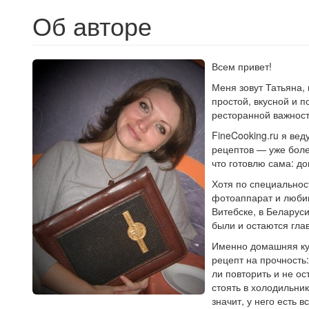
Об авторе
Всем привет!
Меня зовут Татьяна, 
простой, вкусной и 
ресторанной важност
FineCooking.ru я ве
рецептов — уже боле
что готовлю сама: д
Хотя по специальност
фотоаппарат и любим
Витебске, в Беларус
были и остаются глав
Именно домашняя ку
рецепт на прочность:
ли повторить и не о
стоять в холодильни
значит, у него есть 