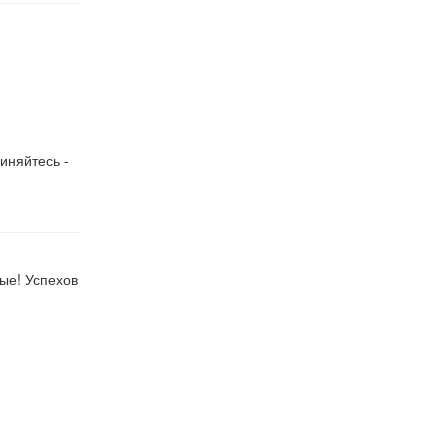
иняйтесь -
ые! Успехов