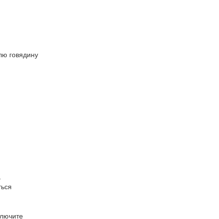
.
влю говядину
.
ться
ключите