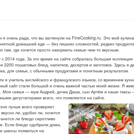
и я очень рада, что вы заглянули на FineCooking.ru. Это мой кулин
понятной домашней еде — без лишних сложностей, редких продукто
и там, где хочется просто накормить семью чем-то вкусным.
ду с 2014 года. За это время на сайте собралась большая коллекци
е 2200 пошаговых блюд, напитков, десертов и заготовок. Здесь я д
ома, для семьи, с обычными продуктами и понятным результатом.
и я учитель английского и французского языков, со временем кухн
ый сайт стали большой и очень важной частью моей жизни. Я жив
и. Моя семья — муж Андрей, дочка Даша, сын Артём и наши таксы 
ными дегустаторами всего, что появляется на сайте.
хня лучше всего проверяет
 вкусно ли, удобно ли, хочется
станется ли блюдо сиротливо
ке. Если блюдо одобрили дома,
все шансы появиться на