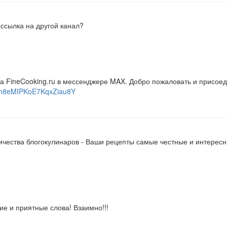
 ссылка на другой канал?
та FineCooking.ru в мессенджере MAX. Добро пожаловать и присоед
YHn8eMIPKoE7KqxZiau8Y
ичества блогокулинаров - Ваши рецепты самые честные и интересн
е и приятные слова! Взаимно!!!