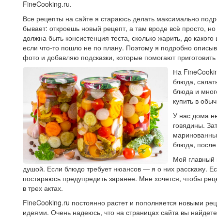
FineCooking.ru.
Все рецепты на сайте я стараюсь делать максимально под
бывает: откроешь новый рецепт, а там вроде всё просто, но
должна быть консистенция теста, сколько жарить, до какого 
если что-то пошло не по плану. Поэтому я подробно описы
фото и добавляю подсказки, которые помогают приготовить
На FineCooki
блюда, салат
блюда и мног
купить в обы
У нас дома н
говядины. За
маринованные
блюда, после
Мой главный 
душой. Если блюдо требует нюансов — я о них расскажу. Ес
постараюсь предупредить заранее. Мне хочется, чтобы реце
в трех актах.
FineCooking.ru постоянно растет и пополняется новыми р
идеями. Очень надеюсь, что на страницах сайта вы найдете