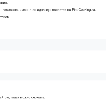
ения.
 возможно, именно он однажды появится на FineCooking.ru.
ствием!
айтом, глаза можно сломать.