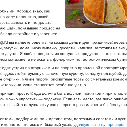
робными. Хорошо знаю, как
 на деле непонятно, какой
цвета запекать и что делать,
ваю шаги, показываю процесс на
 блюдо спокойнее и увереннее.
ng.ru вы найдете рецепты на каждый день и для праздников: первы
ы, закуски, домашнюю выпечку, десерты, напитки, заготовки на зим
ое другое. Я люблю рецепты из доступных продуктов — тех, котор
чном магазине, а не искать с фонариком по гастрономическим бути
е едят устриц по вторникам и не спорят о правильной прожарке м
то здесь любят румяную запеченную курочку, селедку под шубой, 
 огурчики, мягкие пироги, бисквитные торты со сметанным кремом
 которых на кухне становится особенно уютно.
принцип простой: еда должна быть вкусной, понятной и приготовле
ли можно упростить — подскажу. Если есть место, где легко ошиби
пты с сайта получались у вас с первого раза или хотя бы без кух
ецептами, подборками по ингредиентам, полезными советами и кул
 именно то, что искали: быстрый ужин,
удачную выпечку
,
проверен