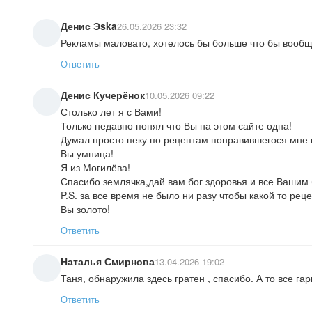
Денис Эska
26.05.2026 23:32
Рекламы маловато, хотелось бы больше что бы вообщ
Ответить
Денис Кучерёнок
10.05.2026 09:22
Столько лет я с Вами!
Только недавно понял что Вы на этом сайте одна!
Думал просто пеку по рецептам понравившегося мне по
Вы умница!
Я из Могилёва!
Спасибо землячка,дай вам бог здоровья и все Вашим б
P.S. за все время не было ни разу чтобы какой то реце
Вы золото!
Ответить
Наталья Смирнова
13.04.2026 19:02
Таня, обнаружила здесь гратен , спасибо. А то все га
Ответить