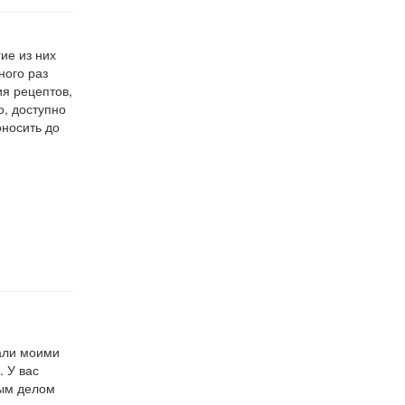
ие из них
ного раз
ия рецептов,
о, доступно
носить до
тали моими
. У вас
вым делом