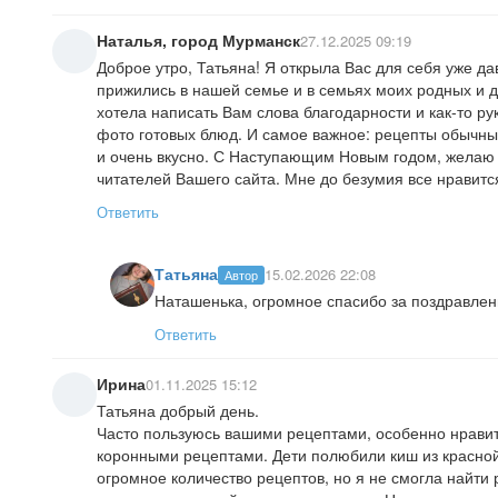
Наталья, город Мурманск
27.12.2025 09:19
Доброе утро, Татьяна! Я открыла Вас для себя уже д
прижились в нашей семье и в семьях моих родных и д
хотела написать Вам слова благодарности и как-то р
фото готовых блюд. И самое важное: рецепты обычны
и очень вкусно. С Наступающим Новым годом, желаю
читателей Вашего сайта. Мне до безумия все нравится
Ответить
Татьяна
15.02.2026 22:08
Автор
Наташенька, огромное спасибо за поздравлен
Ответить
Ирина
01.11.2025 15:12
Татьяна добрый день.
Часто пользуюсь вашими рецептами, особенно нравит
коронными рецептами. Дети полюбили киш из красной р
огромное количество рецептов, но я не смогла найти