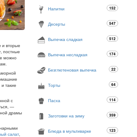
152
Напитки
547
Десерты
512
Выпечка сладкая
е и вторые
у, постные
174
Выпечка несладкая
ые можно
кам.
22
Безглютеновая выпечка
раморной
домашние
64
Торты
 и такие
114
Пасха
нной с
ться, —
онной драмы
359
Заготовки на зиму
инарными
123
Блюда в мультиварке
ный салат
,