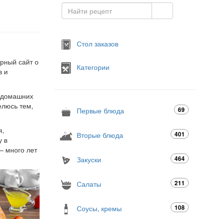
Стол заказов
арный сайт о
Категории
в и
я домашних
елюсь тем,
69
Первые блюда
я,
401
Вторые блюда
у в
— много лет
464
Закуски
211
Салаты
108
Соусы, кремы