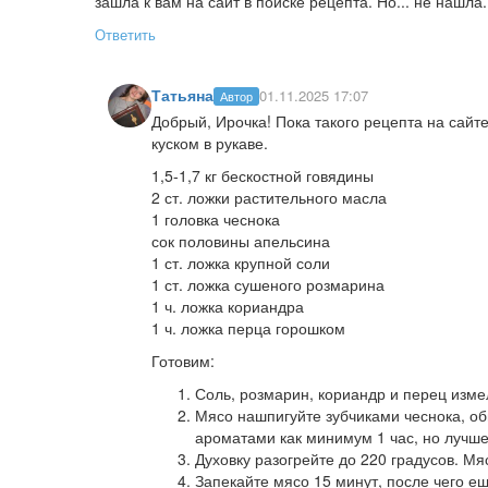
зашла к вам на сайт в поиске рецепта. Но... не нашла
Ответить
Татьяна
01.11.2025 17:07
Автор
Добрый, Ирочка! Пока такого рецепта на сайте
куском в рукаве.
1,5-1,7 кг бескостной говядины
2 ст. ложки растительного масла
1 головка чеснока
сок половины апельсина
1 ст. ложка крупной соли
1 ст. ложка сушеного розмарина
1 ч. ложка кориандра
1 ч. ложка перца горошком
Готовим:
Соль, розмарин, кориандр и перец изме
Мясо нашпигуйте зубчиками чеснока, об
ароматами как минимум 1 час, но лучше 
Духовку разогрейте до 220 градусов. Мяс
Запекайте мясо 15 минут, после чего ещ