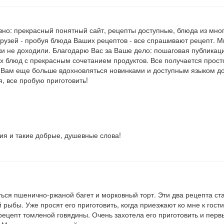
авно: прекрасный понятный сайт, рецепты доступные, блюда из мног
рузей - пробуя блюда Ваших рецептов - все спрашивают рецепт. М
уки не доходили. Благодарю Вас за Ваше дело: пошаговая публикац
х блюд с прекрасным сочетанием продуктов. Все получается прост
 Вам еще больше вдохновляться новинками и доступным языком до
, все пробую приготовить!
ия и такие добрые, душевные слова!
ься пшенично-ржаной багет и морковный торт. Эти два рецепта с
ыбы. Уже просят его приготовить, когда приезжают ко мне к гости
 рецепт томленой говядины. Очень захотела его приготовить и пер