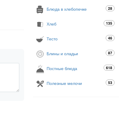
28
Блюда в хлебопечке
135
Хлеб
46
Тесто
87
Блины и оладьи
618
Постные блюда
53
Полезные мелочи