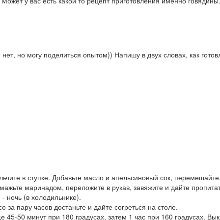
. Может у вас есть какой то рецепт приготовления именно говядины
 нет, но могу поделиться опытом)) Напишу в двух словах, как гото
льчите в ступке. Добавьте масло и апельсиновый сок, перемешайте
мажьте маринадом, переложите в рукав, завяжите и дайте пропита
- ночь (в холодильнике).
о за пару часов достаньте и дайте согреться на столе.
е 45-50 минут при 180 градусах, затем 1 час при 160 градусах. Вы