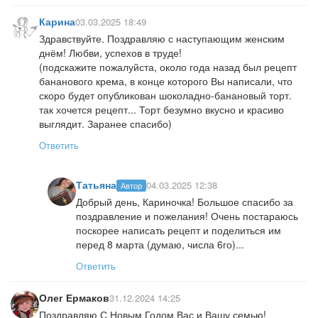
Карина
03.03.2025 18:49
Здравствуйте. Поздравляю с наступающим женским
днём! Любви, успехов в труде!
(подскажите пожалуйста, около года назад был рецепт
бананового крема, в конце которого Вы написали, что
скоро будет опубликован шоколадно-банановый торт.
так хочется рецепт... Торт безумно вкусно и красиво
выглядит. Заранее спасибо)
Ответить
Татьяна
04.03.2025 12:38
Автор
Добрый день, Кариночка! Большое спасибо за
поздравление и пожелания! Очень постараюсь
поскорее написать рецепт и поделиться им
перед 8 марта (думаю, числа 6го)...
Ответить
Олег Ермаков
31.12.2024 14:25
Поздравляю С Новым Годом Вас и Вашу семью!