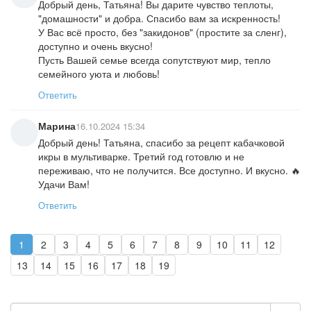
Добрый день, Татьяна! Вы дарите чувство теплоты,
"домашности" и добра. Спасибо вам за искренность!
У Вас всё просто, без "закидонов" (простите за сленг),
доступно и очень вкусно!
Пусть Вашей семье всегда сопутствуют мир, тепло
семейного уюта и любовь!
Ответить
Марина
16.10.2024 15:34
Добрый день! Татьяна, спасибо за рецепт кабачковой
икры в мультиварке. Третий год готовлю и не
переживаю, что не получится. Все доступно. И вкусно. 🔥
Удачи Вам!
Ответить
1
2
3
4
5
6
7
8
9
10
11
12
13
14
15
16
17
18
19