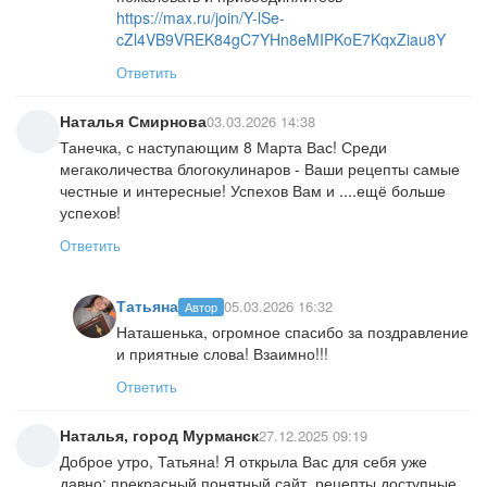
https://max.ru/join/Y-lSe-
cZl4VB9VREK84gC7YHn8eMIPKoE7KqxZiau8Y
Ответить
Наталья Смирнова
03.03.2026 14:38
Танечка, с наступающим 8 Марта Вас! Среди
мегаколичества блогокулинаров - Ваши рецепты самые
честные и интересные! Успехов Вам и ....ещё больше
успехов!
Ответить
Татьяна
05.03.2026 16:32
Автор
Наташенька, огромное спасибо за поздравление
и приятные слова! Взаимно!!!
Ответить
Наталья, город Мурманск
27.12.2025 09:19
Доброе утро, Татьяна! Я открыла Вас для себя уже
давно: прекрасный понятный сайт, рецепты доступные,