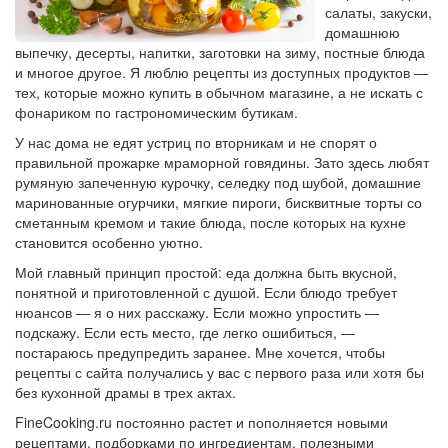
салаты, закуски,
домашнюю
выпечку, десерты, напитки, заготовки на зиму, постные блюда
и многое другое. Я люблю рецепты из доступных продуктов —
тех, которые можно купить в обычном магазине, а не искать с
фонариком по гастрономическим бутикам.
У нас дома не едят устриц по вторникам и не спорят о
правильной прожарке мраморной говядины. Зато здесь любят
румяную запеченную курочку, селедку под шубой, домашние
маринованные огурчики, мягкие пироги, бисквитные торты со
сметанным кремом и такие блюда, после которых на кухне
становится особенно уютно.
Мой главный принцип простой: еда должна быть вкусной,
понятной и приготовленной с душой. Если блюдо требует
нюансов — я о них расскажу. Если можно упростить —
подскажу. Если есть место, где легко ошибиться, —
постараюсь предупредить заранее. Мне хочется, чтобы
рецепты с сайта получались у вас с первого раза или хотя бы
без кухонной драмы в трех актах.
FineCooking.ru постоянно растет и пополняется новыми
рецептами, подборками по ингредиентам, полезными