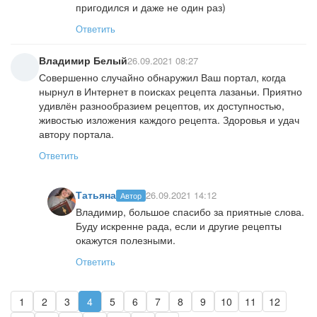
пригодился и даже не один раз)
Ответить
Владимир Белый
26.09.2021 08:27
Совершенно случайно обнаружил Ваш портал, когда
нырнул в Интернет в поисках рецепта лазаньи. Приятно
удивлён разнообразием рецептов, их доступностью,
живостью изложения каждого рецепта. Здоровья и удач
автору портала.
Ответить
Татьяна
26.09.2021 14:12
Автор
Владимир, большое спасибо за приятные слова.
Буду искренне рада, если и другие рецепты
окажутся полезными.
Ответить
1
2
3
4
5
6
7
8
9
10
11
12