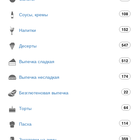
108
Соусы, кремы
152
Напитки
547
Десерты
512
Выпечка сладкая
174
Выпечка несладкая
22
Безглютеновая выпечка
64
Торты
114
Пасха
359
Заготовки на зиму