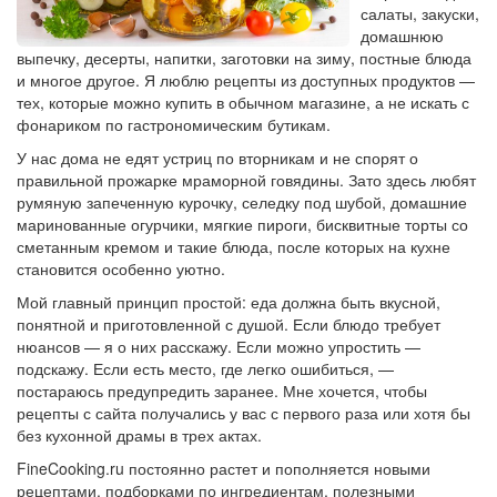
салаты, закуски,
домашнюю
выпечку, десерты, напитки, заготовки на зиму, постные блюда
и многое другое. Я люблю рецепты из доступных продуктов —
тех, которые можно купить в обычном магазине, а не искать с
фонариком по гастрономическим бутикам.
У нас дома не едят устриц по вторникам и не спорят о
правильной прожарке мраморной говядины. Зато здесь любят
румяную запеченную курочку, селедку под шубой, домашние
маринованные огурчики, мягкие пироги, бисквитные торты со
сметанным кремом и такие блюда, после которых на кухне
становится особенно уютно.
Мой главный принцип простой: еда должна быть вкусной,
понятной и приготовленной с душой. Если блюдо требует
нюансов — я о них расскажу. Если можно упростить —
подскажу. Если есть место, где легко ошибиться, —
постараюсь предупредить заранее. Мне хочется, чтобы
рецепты с сайта получались у вас с первого раза или хотя бы
без кухонной драмы в трех актах.
FineCooking.ru постоянно растет и пополняется новыми
рецептами, подборками по ингредиентам, полезными