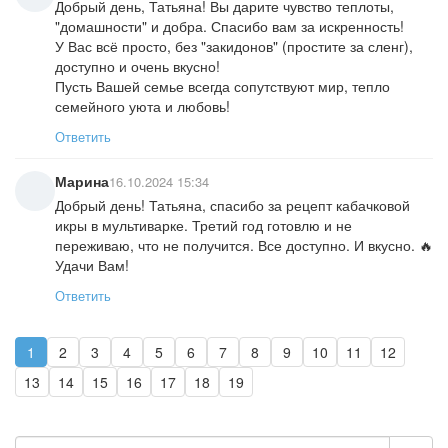
Добрый день, Татьяна! Вы дарите чувство теплоты,
"домашности" и добра. Спасибо вам за искренность!
У Вас всё просто, без "закидонов" (простите за сленг),
доступно и очень вкусно!
Пусть Вашей семье всегда сопутствуют мир, тепло
семейного уюта и любовь!
Ответить
Марина
16.10.2024 15:34
Добрый день! Татьяна, спасибо за рецепт кабачковой
икры в мультиварке. Третий год готовлю и не
переживаю, что не получится. Все доступно. И вкусно. 🔥
Удачи Вам!
Ответить
1
2
3
4
5
6
7
8
9
10
11
12
13
14
15
16
17
18
19