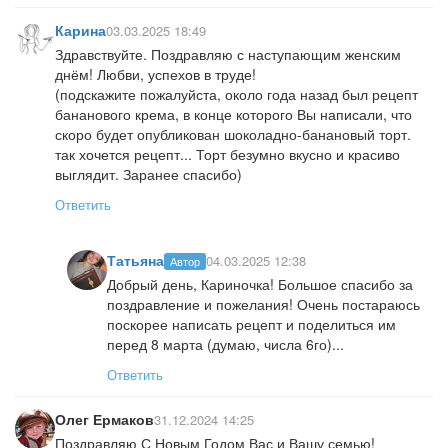
Карина
03.03.2025 18:49
Здравствуйте. Поздравляю с наступающим женским
днём! Любви, успехов в труде!
(подскажите пожалуйста, около года назад был рецепт
бананового крема, в конце которого Вы написали, что
скоро будет опубликован шоколадно-банановый торт.
так хочется рецепт... Торт безумно вкусно и красиво
выглядит. Заранее спасибо)
Ответить
Татьяна
04.03.2025 12:38
Автор
Добрый день, Кариночка! Большое спасибо за
поздравление и пожелания! Очень постараюсь
поскорее написать рецепт и поделиться им
перед 8 марта (думаю, числа 6го)...
Ответить
Олег Ермаков
31.12.2024 14:25
Поздравляю С Новым Годом Вас и Вашу семью!