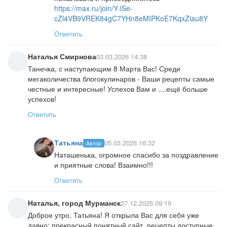
https://max.ru/join/Y-lSe-
cZl4VB9VREK84gC7YHn8eMIPKoE7KqxZiau8Y
Ответить
Наталья Смирнова
03.03.2026 14:38
Танечка, с наступающим 8 Марта Вас! Среди
мегаколичества блогокулинаров - Ваши рецепты самые
честные и интересные! Успехов Вам и ....ещё больше
успехов!
Ответить
Татьяна
05.03.2026 16:32
Автор
Наташенька, огромное спасибо за поздравление
и приятные слова! Взаимно!!!
Ответить
Наталья, город Мурманск
27.12.2025 09:19
Доброе утро, Татьяна! Я открыла Вас для себя уже
давно: прекрасный понятный сайт, рецепты доступные,