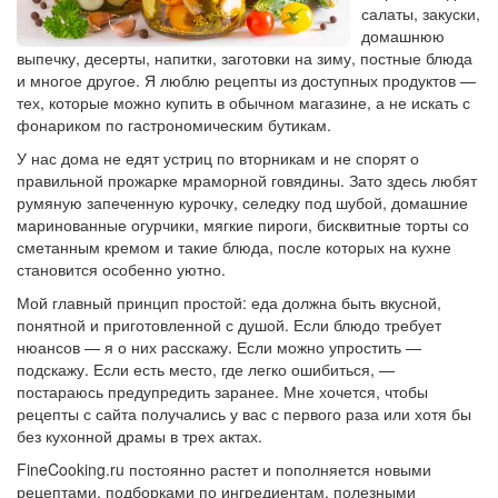
салаты, закуски,
домашнюю
выпечку, десерты, напитки, заготовки на зиму, постные блюда
и многое другое. Я люблю рецепты из доступных продуктов —
тех, которые можно купить в обычном магазине, а не искать с
фонариком по гастрономическим бутикам.
У нас дома не едят устриц по вторникам и не спорят о
правильной прожарке мраморной говядины. Зато здесь любят
румяную запеченную курочку, селедку под шубой, домашние
маринованные огурчики, мягкие пироги, бисквитные торты со
сметанным кремом и такие блюда, после которых на кухне
становится особенно уютно.
Мой главный принцип простой: еда должна быть вкусной,
понятной и приготовленной с душой. Если блюдо требует
нюансов — я о них расскажу. Если можно упростить —
подскажу. Если есть место, где легко ошибиться, —
постараюсь предупредить заранее. Мне хочется, чтобы
рецепты с сайта получались у вас с первого раза или хотя бы
без кухонной драмы в трех актах.
FineCooking.ru постоянно растет и пополняется новыми
рецептами, подборками по ингредиентам, полезными