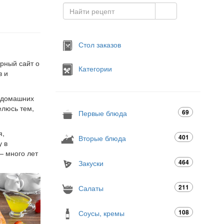
Стол заказов
арный сайт о
Категории
в и
я домашних
елюсь тем,
69
Первые блюда
я,
401
Вторые блюда
у в
— много лет
464
Закуски
211
Салаты
108
Соусы, кремы