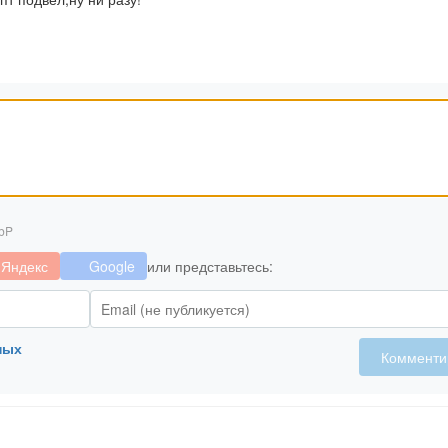
bP
Яндекс
Google
или представьтесь:
ных
Комменти