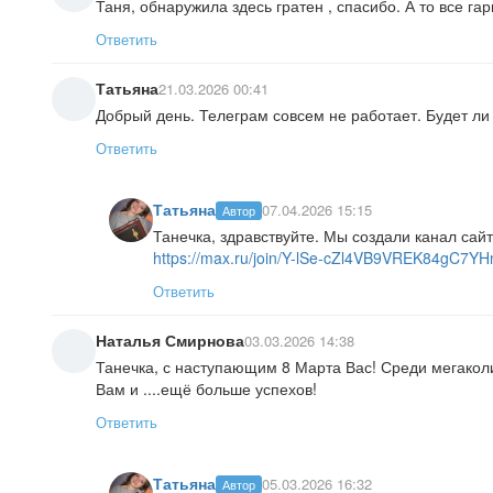
Таня, обнаружила здесь гратен , спасибо. А то все га
Ответить
Татьяна
21.03.2026 00:41
Добрый день. Телеграм совсем не работает. Будет ли
Ответить
Татьяна
07.04.2026 15:15
Автор
Танечка, здравствуйте. Мы создали канал сай
https://max.ru/join/Y-lSe-cZl4VB9VREK84gC7
Ответить
Наталья Смирнова
03.03.2026 14:38
Танечка, с наступающим 8 Марта Вас! Среди мегакол
Вам и ....ещё больше успехов!
Ответить
Татьяна
05.03.2026 16:32
Автор