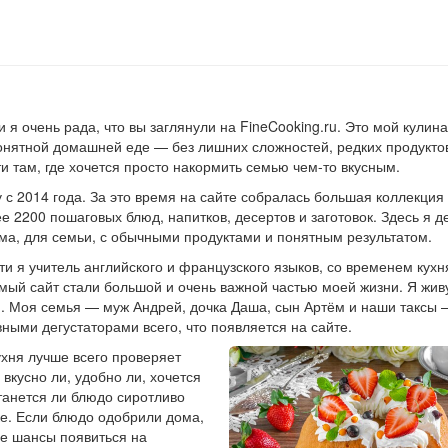
и я очень рада, что вы заглянули на FineCooking.ru. Это мой кулин
понятной домашней еде — без лишних сложностей, редких продукто
и там, где хочется просто накормить семью чем-то вкусным.
ду с 2014 года. За это время на сайте собралась большая коллекци
е 2200 пошаговых блюд, напитков, десертов и заготовок. Здесь я д
ома, для семьи, с обычными продуктами и понятным результатом.
и я учитель английского и французского языков, со временем кухн
ый сайт стали большой и очень важной частью моей жизни. Я жив
и. Моя семья — муж Андрей, дочка Даша, сын Артём и наши таксы 
ными дегустаторами всего, что появляется на сайте.
хня лучше всего проверяет
 вкусно ли, удобно ли, хочется
станется ли блюдо сиротливо
ке. Если блюдо одобрили дома,
все шансы появиться на