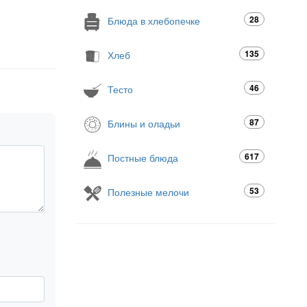
28
Блюда в хлебопечке
135
Хлеб
46
Тесто
87
Блины и оладьи
617
Постные блюда
53
Полезные мелочи