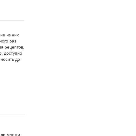
ие из них
ного раз
ия рецептов,
о, доступно
носить до
тали моими