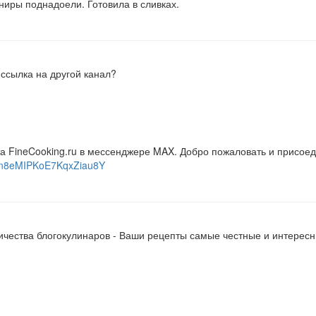
рниры поднадоели. Готовила в сливках.
 ссылка на другой канал?
та FineCooking.ru в мессенджере MAX. Добро пожаловать и присоед
YHn8eMIPKoE7KqxZiau8Y
ичества блогокулинаров - Ваши рецепты самые честные и интересн