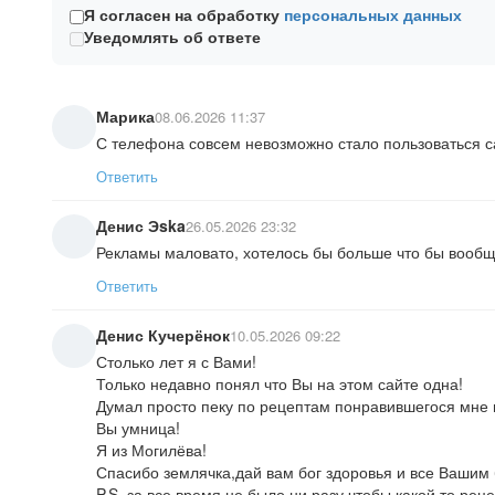
Я согласен на обработку
персональных данных
Уведомлять об ответе
Марика
08.06.2026 11:37
С телефона совсем невозможно стало пользоваться с
Ответить
Денис Эska
26.05.2026 23:32
Рекламы маловато, хотелось бы больше что бы вообщ
Ответить
Денис Кучерёнок
10.05.2026 09:22
Столько лет я с Вами!
Только недавно понял что Вы на этом сайте одна!
Думал просто пеку по рецептам понравившегося мне по
Вы умница!
Я из Могилёва!
Спасибо землячка,дай вам бог здоровья и все Вашим б
P.S. за все время не было ни разу чтобы какой то реце