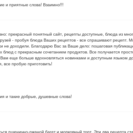
е и приятные слова! Взаимно!!!
авно: прекрасный понятный сайт, рецепты доступные, блюда из мног
рузей - пробуя блюда Ваших рецептов - все спрашивают рецепт. М
уки не доходили. Благодарю Вас за Ваше дело: пошаговая публикац
х блюд с прекрасным сочетанием продуктов. Все получается прост
 Вам еще больше вдохновляться новинками и доступным языком до
, все пробую приготовить!
ия и такие добрые, душевные слова!
ься пшенично-ржаной багет и морковный торт. Эти два рецепта с