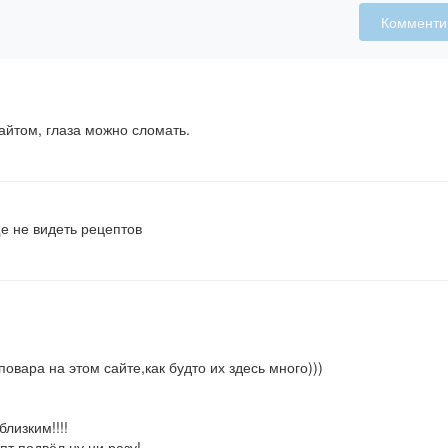
Комменти
айтом, глаза можно сломать.
е не видеть рецептов
вара на этом сайте,как будто их здесь много)))
лизким!!!!
пт подвёл,ну ни разу!