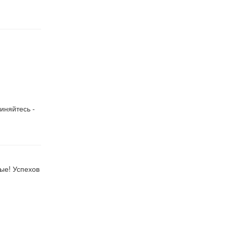
иняйтесь -
ые! Успехов