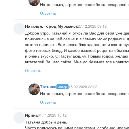
Наташенька, огромное спасибо за поздравлени
Ответить
Наталья, город Мурманск
27.12.2025 09:19
Доброе утро, Татьяна! Я открыла Вас для себя уже д
прижились в нашей семье и в семьях моих родных и д
хотела написать Вам слова благодарности и как-то р
фото готовых блюд. И самое важное: рецепты обычны
и очень вкусно. С Наступающим Новым годом, желаю
читателей Вашего сайта. Мне до безумия все нравится
Ответить
Татьяна
15.02.2026 22:08
Автор
Наташенька, огромное спасибо за поздравлен
Ответить
Ирина
01.11.2025 15:12
Татьяна добрый день.
Часто пользуюсь вашими рецептами, особенно нравит