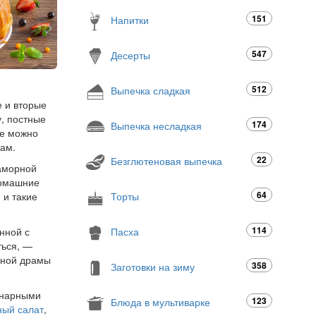
151
Напитки
547
Десерты
512
Выпечка сладкая
е и вторые
у, постные
174
Выпечка несладкая
ые можно
кам.
22
Безглютеновая выпечка
раморной
домашние
64
Торты
 и такие
114
Пасха
нной с
ться, —
онной драмы
358
Заготовки на зиму
инарными
123
Блюда в мультиварке
ный салат
,