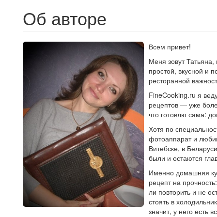
Об авторе
Всем привет!
Меня зовут Татьяна, 
простой, вкусной и 
ресторанной важност
FineCooking.ru я ве
рецептов — уже боле
что готовлю сама: д
Хотя по специальност
фотоаппарат и любим
Витебске, в Беларус
были и остаются глав
Именно домашняя ку
рецепт на прочность:
ли повторить и не о
стоять в холодильни
значит, у него есть 