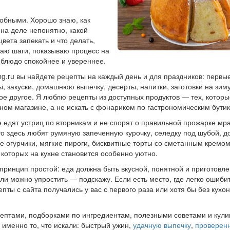
робными. Хорошо знаю, как
 на деле непонятно, какой
цвета запекать и что делать,
ваю шаги, показываю процесс на
 блюдо спокойнее и увереннее.
ng.ru вы найдете рецепты на каждый день и для праздников: первы
ы, закуски, домашнюю выпечку, десерты, напитки, заготовки на зим
ое другое. Я люблю рецепты из доступных продуктов — тех, котор
чном магазине, а не искать с фонариком по гастрономическим бути
е едят устриц по вторникам и не спорят о правильной прожарке м
то здесь любят румяную запеченную курочку, селедку под шубой, 
 огурчики, мягкие пироги, бисквитные торты со сметанным кремом
 которых на кухне становится особенно уютно.
принцип простой: еда должна быть вкусной, понятной и приготовле
ли можно упростить — подскажу. Если есть место, где легко ошиби
пты с сайта получались у вас с первого раза или хотя бы без кух
ецептами, подборками по ингредиентам, полезными советами и кул
 именно то, что искали: быстрый ужин,
удачную выпечку
,
проверен