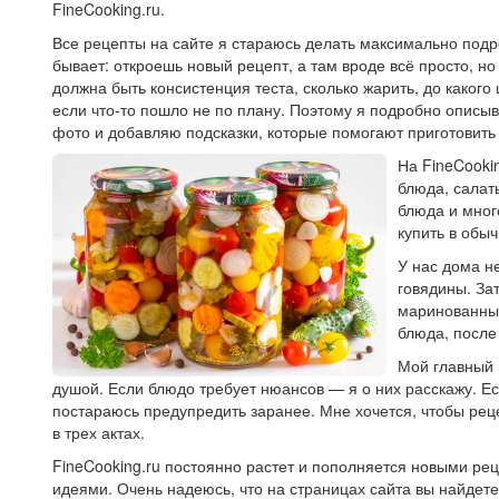
FineCooking.ru.
Все рецепты на сайте я стараюсь делать максимально под
бывает: откроешь новый рецепт, а там вроде всё просто, но
должна быть консистенция теста, сколько жарить, до какого 
если что-то пошло не по плану. Поэтому я подробно описы
фото и добавляю подсказки, которые помогают приготовить
На FineCooki
блюда, салат
блюда и мног
купить в обы
У нас дома н
говядины. За
маринованные
блюда, после
Мой главный 
душой. Если блюдо требует нюансов — я о них расскажу. Ес
постараюсь предупредить заранее. Мне хочется, чтобы реце
в трех актах.
FineCooking.ru постоянно растет и пополняется новыми р
идеями. Очень надеюсь, что на страницах сайта вы найдете