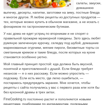
салаты, закуски,
домашнюю
выпечку, десерты, напитки, заготовки на зиму, постные блюда
и многое другое. Я люблю рецепты из доступных продуктов —
тех, которые можно купить в обычном магазине, а не искать с
фонариком по гастрономическим бутикам.
У нас дома не едят устриц по вторникам и не спорят о
правильной прожарке мраморной говядины. Зато здесь любят
румяную запеченную курочку, селедку под шубой, домашние
маринованные огурчики, мягкие пироги, бисквитные торты со
сметанным кремом и такие блюда, после которых на кухне
становится особенно уютно.
Мой главный принцип простой: еда должна быть вкусной,
понятной и приготовленной с душой. Если блюдо требует
нюансов — я о них расскажу. Если можно упростить —
подскажу. Если есть место, где легко ошибиться, —
постараюсь предупредить заранее. Мне хочется, чтобы
рецепты с сайта получались у вас с первого раза или хотя бы
без кухонной драмы в трех актах.
FineCooking.ru постоянно растет и пополняется новыми
рецептами, подборками по ингредиентам, полезными