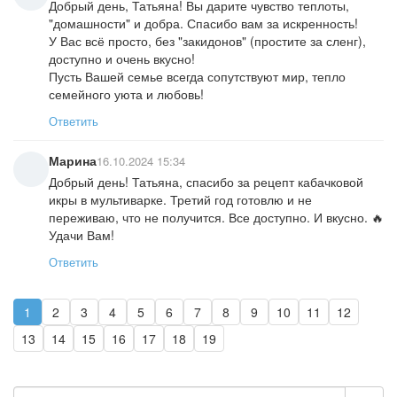
Добрый день, Татьяна! Вы дарите чувство теплоты,
"домашности" и добра. Спасибо вам за искренность!
У Вас всё просто, без "закидонов" (простите за сленг),
доступно и очень вкусно!
Пусть Вашей семье всегда сопутствуют мир, тепло
семейного уюта и любовь!
Ответить
Марина
16.10.2024 15:34
Добрый день! Татьяна, спасибо за рецепт кабачковой
икры в мультиварке. Третий год готовлю и не
переживаю, что не получится. Все доступно. И вкусно. 🔥
Удачи Вам!
Ответить
1
2
3
4
5
6
7
8
9
10
11
12
13
14
15
16
17
18
19