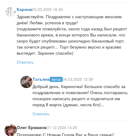
Карина
03.03.2025 18:49
Здравствуйте. Поздравляю с наступающим женским
днём! Любви, успехов в труде!
(подскажите пожалуйста, около года назад был рецепт
бананового крема, в конце которого Вы написали, что
скоро будет опубликован шоколадно-банановый торт.
так хочется рецепт... Торт безумно вкусно и красиво
выглядит. Заранее спасибо)
Ответить
Татьяна
04.03.2025 12:38
Автор
Добрый день, Кариночка! Большое спасибо за
поздравление и пожелания! Очень постараюсь
поскорее написать рецепт и поделиться им
перед 8 марта (думаю, числа 6го)...
Ответить
Олег Ермаков
31.12.2024 14:25
Поздравляю С Новым Годом Вас и Вашу семью!