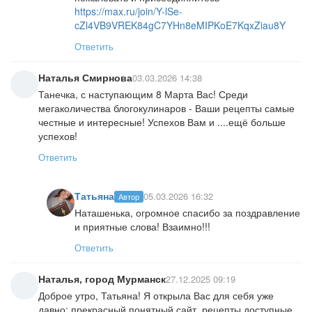
https://max.ru/join/Y-lSe-
cZl4VB9VREK84gC7YHn8eMIPKoE7KqxZiau8Y
Ответить
Наталья Смирнова
03.03.2026 14:38
Танечка, с наступающим 8 Марта Вас! Среди
мегаколичества блогокулинаров - Ваши рецепты самые
честные и интересные! Успехов Вам и ....ещё больше
успехов!
Ответить
Татьяна
05.03.2026 16:32
Автор
Наташенька, огромное спасибо за поздравление
и приятные слова! Взаимно!!!
Ответить
Наталья, город Мурманск
27.12.2025 09:19
Доброе утро, Татьяна! Я открыла Вас для себя уже
давно: прекрасный понятный сайт, рецепты доступные,