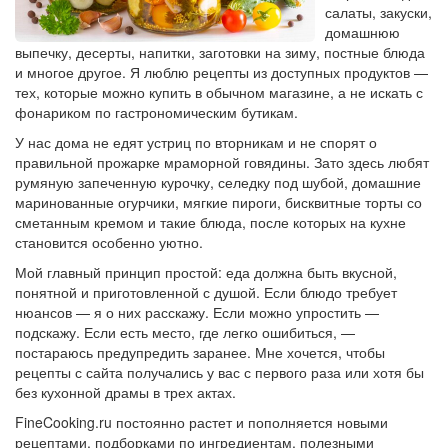
салаты, закуски,
домашнюю
выпечку, десерты, напитки, заготовки на зиму, постные блюда
и многое другое. Я люблю рецепты из доступных продуктов —
тех, которые можно купить в обычном магазине, а не искать с
фонариком по гастрономическим бутикам.
У нас дома не едят устриц по вторникам и не спорят о
правильной прожарке мраморной говядины. Зато здесь любят
румяную запеченную курочку, селедку под шубой, домашние
маринованные огурчики, мягкие пироги, бисквитные торты со
сметанным кремом и такие блюда, после которых на кухне
становится особенно уютно.
Мой главный принцип простой: еда должна быть вкусной,
понятной и приготовленной с душой. Если блюдо требует
нюансов — я о них расскажу. Если можно упростить —
подскажу. Если есть место, где легко ошибиться, —
постараюсь предупредить заранее. Мне хочется, чтобы
рецепты с сайта получались у вас с первого раза или хотя бы
без кухонной драмы в трех актах.
FineCooking.ru постоянно растет и пополняется новыми
рецептами, подборками по ингредиентам, полезными