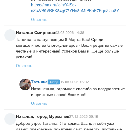
https://max.ru/join/Y-lSe-
cZl4VB9VREK84gC7YHn8eMIPKoE7KqxZiau8Y
Ответить
Наталья Смирнова
03.03.2026 14:38
Танечка, с наступающим 8 Марта Вас! Среди
мегаколичества блогокулинаров - Ваши рецепты самые
честные и интересные! Успехов Вам и ....ещё больше
успехов!
Ответить
Татьяна
05.03.2026 16:32
Автор
Наташенька, огромное спасибо за поздравление
и приятные слова! Взаимно!!!
Ответить
Наталья, город Мурманск
27.12.2025 09:19
Доброе утро, Татьяна! Я открыла Вас для себя уже
давно: прекрасный понятный сайт, рецепты доступные,