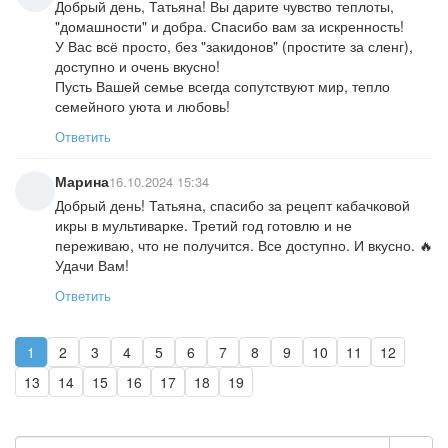
Добрый день, Татьяна! Вы дарите чувство теплоты,
"домашности" и добра. Спасибо вам за искренность!
У Вас всё просто, без "закидонов" (простите за сленг),
доступно и очень вкусно!
Пусть Вашей семье всегда сопутствуют мир, тепло
семейного уюта и любовь!
Ответить
Марина
16.10.2024 15:34
Добрый день! Татьяна, спасибо за рецепт кабачковой
икры в мультиварке. Третий год готовлю и не
переживаю, что не получится. Все доступно. И вкусно. 🔥
Удачи Вам!
Ответить
1
2
3
4
5
6
7
8
9
10
11
12
13
14
15
16
17
18
19