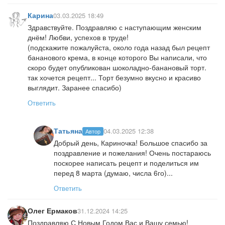
Карина
03.03.2025 18:49
Здравствуйте. Поздравляю с наступающим женским
днём! Любви, успехов в труде!
(подскажите пожалуйста, около года назад был рецепт
бананового крема, в конце которого Вы написали, что
скоро будет опубликован шоколадно-банановый торт.
так хочется рецепт... Торт безумно вкусно и красиво
выглядит. Заранее спасибо)
Ответить
Татьяна
04.03.2025 12:38
Автор
Добрый день, Кариночка! Большое спасибо за
поздравление и пожелания! Очень постараюсь
поскорее написать рецепт и поделиться им
перед 8 марта (думаю, числа 6го)...
Ответить
Олег Ермаков
31.12.2024 14:25
Поздравляю С Новым Годом Вас и Вашу семью!