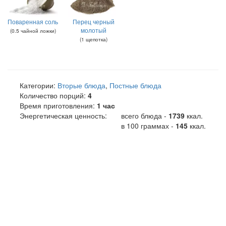
Поваренная соль
Перец черный
молотый
(
0.5
чайной ложки
)
(
1
щепотка
)
Категории:
Вторые блюда
,
Постные блюда
Количество порций:
4
Время приготовления:
1 час
Энергетическая ценность:
всего блюда -
1739
ккал
.
в 100 граммах -
145
ккал.