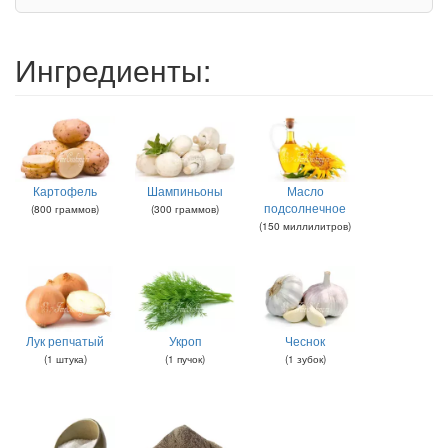
Ингредиенты:
Картофель
Шампиньоны
Масло
подсолнечное
(
800
граммов
)
(
300
граммов
)
(
150
миллилитров
)
Лук репчатый
Укроп
Чеснок
(
1
штука
)
(
1
пучок
)
(
1
зубок
)