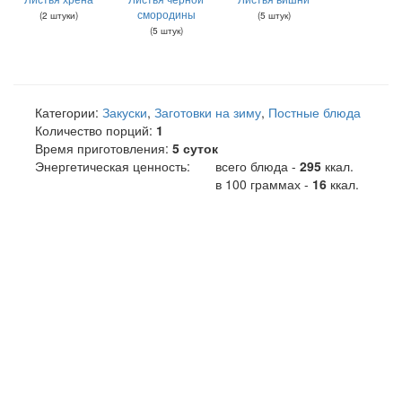
смородины
(
2
штуки
)
(
5
штук
)
(
5
штук
)
Категории:
Закуски
,
Заготовки на зиму
,
Постные блюда
Количество порций:
1
Время приготовления:
5 суток
Энергетическая ценность:
всего блюда -
295
ккал
.
в 100 граммах -
16
ккал.