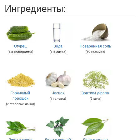
Ингредиенты:
Огурец
Вода
Поваренная соль
(
1.8
килограмма
)
(
1.5
литра
)
(
50
граммов
)
Горчичный
Чеснок
Зонтики укропа
порошок
(
1
головка
)
(
5
штук
)
(
2
столовые ложки
)
Листья хрена
Листья черной
Листья вишни