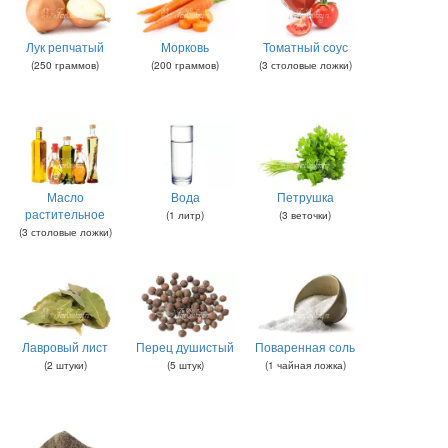
Лук репчатый
Морковь
Томатный соус
(
250
граммов
)
(
200
граммов
)
(
3
столовые ложки
)
Масло
Вода
Петрушка
растительное
(
1
литр
)
(
3
веточки
)
(
3
столовые ложки
)
Лавровый лист
Перец душистый
Поваренная соль
(
2
штуки
)
(
5
штук
)
(
1
чайная ложка
)