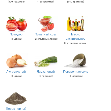
(
300
граммов
)
(
150
граммов
)
(
140
граммов
)
Помидор
Томатный соус
Масло
растительное
(
1
штука
)
(
2
столовые ложки
)
(
2
столовые ложки
)
Лук репчатый
Лук зеленый
Поваренная соль
(
1
штука
)
(
3
перышка
)
(
1
щепотка
)
Перец черный