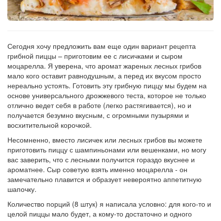
Сегодня хочу предложить вам еще один вариант рецепта
грибной пиццы – приготовим ее с лисичками и сыром
моцарелла. Я уверена, что аромат жареных лесных грибов
мало кого оставит равнодушным, а перед их вкусом просто
нереально устоять. Готовить эту грибную пиццу мы будем на
основе универсального дрожжевого теста, которое не только
отлично ведет себя в работе (легко растягивается), но и
получается безумно вкусным, с огромными пузырями и
восхитительной корочкой.
Несомненно, вместо лисичек или лесных грибов вы можете
приготовить пиццу с шампиньонами или вешенками, но могу
вас заверить, что с лесными получится гораздо вкуснее и
ароматнее. Сыр советую взять именно моцарелла - он
замечательно плавится и образует невероятно аппетитную
шапочку.
Количество порций (8 штук) я написала условно: для кого-то и
целой пиццы мало будет, а кому-то достаточно и одного