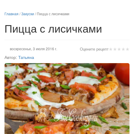
Главная
/
Закуски
/
Пицца с лисичками
Пицца с лисичками
★
★
★
★
★
воскресенье, 3 июля 2016 г.
Оцените рецепт
Автор:
Татьяна