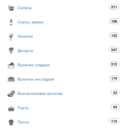
211
Салаты
108
Соусы, кремы
152
Напитки
547
Десерты
512
Выпечка сладкая
174
Выпечка несладкая
22
Безглютеновая выпечка
64
Торты
114
Пасха