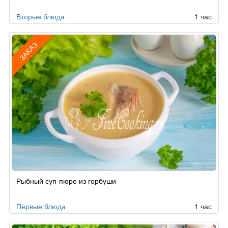
Вторые блюда
1 час
ЗАКАЗ
Рецепт
Рыбный суп-пюре из горбуши
по
заказу
Первые блюда
1 час