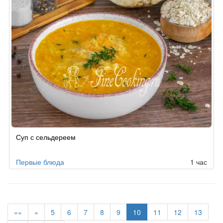
Суп с сельдереем
Первые блюда
1 час
««
«
5
6
7
8
9
10
11
12
13