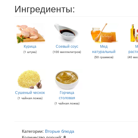
Ингредиенты:
Курица
Соевый соус
Мед
М
натуральный
раст
(
1
штука
)
(
100
миллилитров
)
(
50
граммов
)
(
40
ми
Сушеный чеснок
Горчица
столовая
(
1
чайная ложка
)
(
1
чайная ложка
)
Категории:
Вторые блюда
Количество порций:
8