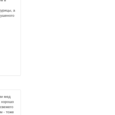
курицы, а
сушеного
ли мед
н хорошо
 свежего
м - тоже