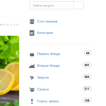
Стол заказов
★
★
★
★
★
пт
Категории
69
Первые блюда
401
Вторые блюда
464
Закуски
211
Салаты
108
Соусы, кремы