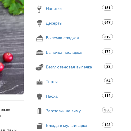
151
Напитки
547
Десерты
512
Выпечка сладкая
174
Выпечка несладкая
22
Безглютеновая выпечка
64
Торты
114
Пасха
олько
358
Заготовки на зиму
т
123
Блюда в мультиварке
я, так и