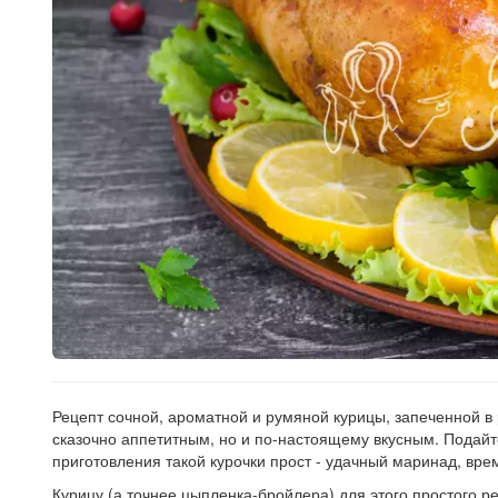
Рецепт сочной, ароматной и румяной курицы, запеченной в 
сказочно аппетитным, но и по-настоящему вкусным. Подайте
приготовления такой курочки прост - удачный маринад, врем
Курицу (а точнее цыпленка-бройлера) для этого простого р