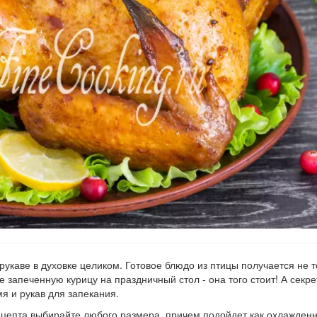
рукаве в духовке целиком. Готовое блюдо из птицы получается не т
 запеченную курицу на праздничный стол - она того стоит! А секре
я и рукав для запекания.
ецепта выбирайте любого размера, причем подойдет как охлажденна