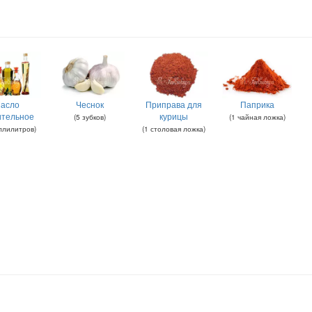
асло
Чеснок
Приправа для
Паприка
ительное
курицы
(
5
зубков
)
(
1
чайная ложка
)
ллилитров
)
(
1
столовая ложка
)