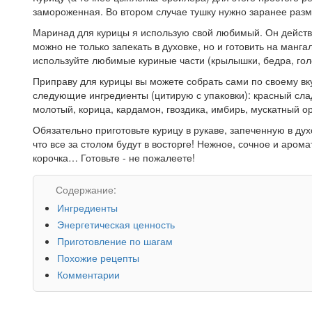
замороженная. Во втором случае тушку нужно заранее размо
Маринад для курицы я использую свой любимый. Он действ
можно не только запекать в духовке, но и готовить на манг
используйте любимые куриные части (крылышки, бедра, голе
Приправу для курицы вы можете собрать сами по своему вку
следующие ингредиенты (цитирую с упаковки): красный слад
молотый, корица, кардамон, гвоздика, имбирь, мускатный ор
Обязательно приготовьте курицу в рукаве, запеченную в ду
что все за столом будут в восторге! Нежное, сочное и ар
корочка… Готовьте - не пожалеете!
Содержание:
Ингредиенты
Энергетическая ценность
Приготовление по шагам
Похожие рецепты
Комментарии