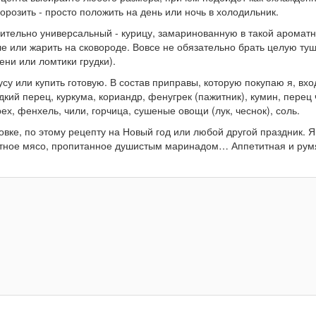
розить - просто положить на день или ночь в холодильник.
ительно универсальный - курицу, замаринованную в такой ароматн
але или жарить на сковороде. Вовсе не обязательно брать целую туш
ни или ломтики грудки).
су или купить готовую. В состав приправы, которую покупаю я, вхо
кий перец, куркума, кориандр, фенугрек (пажитник), кумин, перец
ех, фенхель, чили, горчица, сушеные овощи (лук, чеснок), соль.
ховке, по этому рецепту на Новый год или любой другой праздник. 
оматное мясо, пропитанное душистым маринадом… Аппетитная и ру