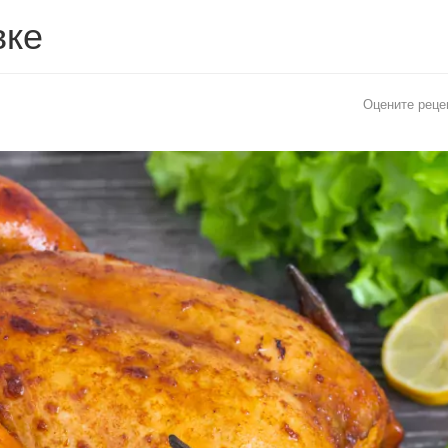
вке
Оцените реце