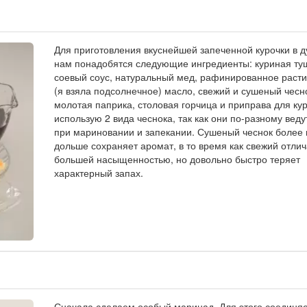
Для приготовления вкуснейшей запеченной курочки в д
нам понадобятся следующие ингредиенты: куриная ту
соевый соус, натуральный мед, рафинированное раст
(я взяла подсолнечное) масло, свежий и сушеный чесн
молотая паприка, столовая горчица и приправа для ку
использую 2 вида чеснока, так как они по-разному веду
при мариновании и запекании. Сушеный чеснок более
дольше сохраняет аромат, в то время как свежий отли
большей насыщенностью, но довольно быстро теряет
характерный запах.
Сначала сделаем особый маринад. Для этого соединя