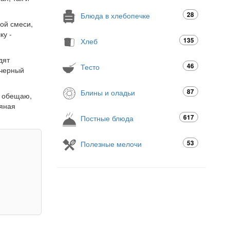
28
Блюда в хлебопечке
ой смеси,
ку -
135
Хлеб
дят
46
Тесто
 черный
87
Блины и оладьи
Я обещаю,
мяная
617
Постные блюда
53
Полезные мелочи