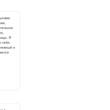
уховке
шка,
ительное
ок,
рицы. Я
т себя
 нежный и
чается
ем в