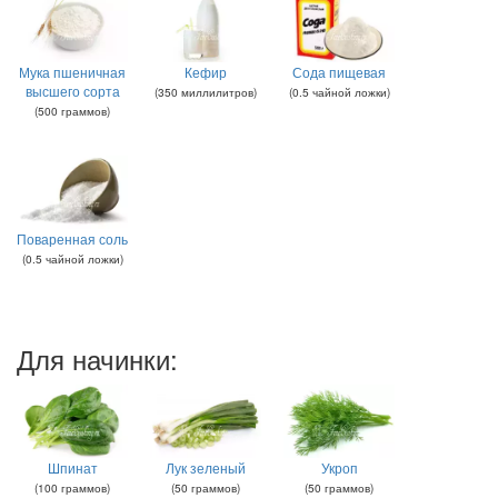
Мука пшеничная
Кефир
Сода пищевая
высшего сорта
(
350
миллилитров
)
(
0.5
чайной ложки
)
(
500
граммов
)
Поваренная соль
(
0.5
чайной ложки
)
Для начинки:
Шпинат
Лук зеленый
Укроп
(
100
граммов
)
(
50
граммов
)
(
50
граммов
)