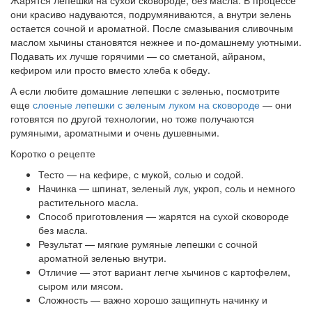
они красиво надуваются, подрумяниваются, а внутри зелень
остается сочной и ароматной. После смазывания сливочным
маслом хычины становятся нежнее и по-домашнему уютными.
Подавать их лучше горячими — со сметаной, айраном,
кефиром или просто вместо хлеба к обеду.
А если любите домашние лепешки с зеленью, посмотрите
еще
слоеные лепешки с зеленым луком на сковороде
— они
готовятся по другой технологии, но тоже получаются
румяными, ароматными и очень душевными.
Коротко о рецепте
Тесто — на кефире, с мукой, солью и содой.
Начинка — шпинат, зеленый лук, укроп, соль и немного
растительного масла.
Способ приготовления — жарятся на сухой сковороде
без масла.
Результат — мягкие румяные лепешки с сочной
ароматной зеленью внутри.
Отличие — этот вариант легче хычинов с картофелем,
сыром или мясом.
Сложность — важно хорошо защипнуть начинку и