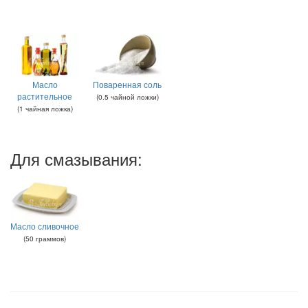
Масло
Поваренная соль
растительное
(
0.5
чайной ложки
)
(
1
чайная ложка
)
Для смазывания:
Масло сливочное
(
50
граммов
)