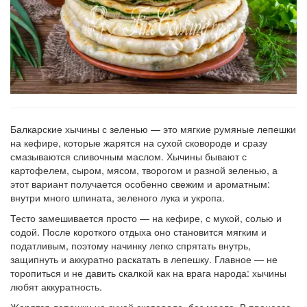
Балкарские хычины с зеленью — это мягкие румяные лепешки
на кефире, которые жарятся на сухой сковороде и сразу
смазываются сливочным маслом. Хычины бывают с
картофелем, сыром, мясом, творогом и разной зеленью, а
этот вариант получается особенно свежим и ароматным:
внутри много шпината, зеленого лука и укропа.
Тесто замешивается просто — на кефире, с мукой, солью и
содой. После короткого отдыха оно становится мягким и
податливым, поэтому начинку легко спрятать внутрь,
защипнуть и аккуратно раскатать в лепешку. Главное — не
торопиться и не давить скалкой как на врага народа: хычины
любят аккуратность.
Жарятся лепешки на сухой сковороде, без масла. В процессе