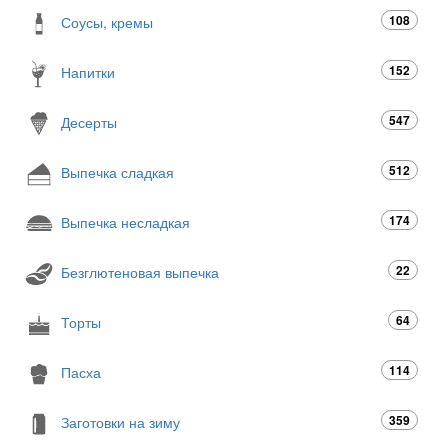
108
Соусы, кремы
152
Напитки
547
Десерты
512
Выпечка сладкая
174
Выпечка несладкая
22
Безглютеновая выпечка
64
Торты
114
Пасха
359
Заготовки на зиму