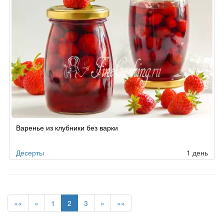
Варенье из клубники без варки
Десерты
1 день
««
«
1
2
3
»
»»