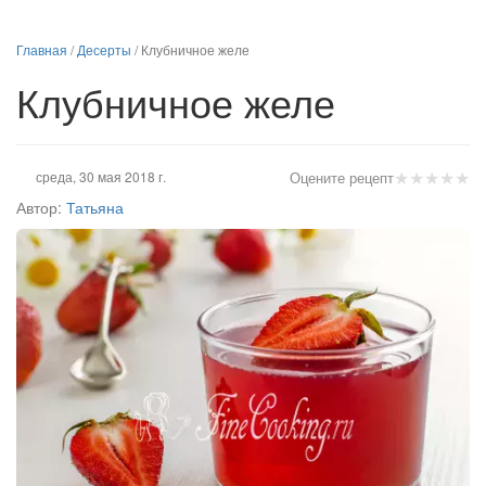
Главная
/
Десерты
/
Клубничное желе
Клубничное желе
★
★
★
★
★
среда, 30 мая 2018 г.
Оцените рецепт
Автор:
Татьяна