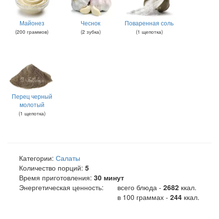
Майонез
Чеснок
Поваренная соль
(
200
граммов
)
(
2
зубка
)
(
1
щепотка
)
Перец черный
молотый
(
1
щепотка
)
Категории:
Салаты
Количество порций:
5
Время приготовления:
30 минут
Энергетическая ценность:
всего блюда -
2682
ккал
.
в 100 граммах -
244
ккал.