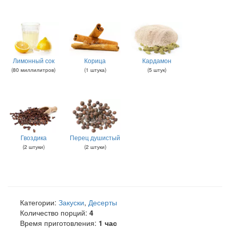
Лимонный сок
Корица
Кардамон
(
80
миллилитров
)
(
1
штука
)
(
5
штук
)
Гвоздика
Перец душистый
(
2
штуки
)
(
2
штуки
)
Категории:
Закуски
,
Десерты
Количество порций:
4
Время приготовления:
1 час