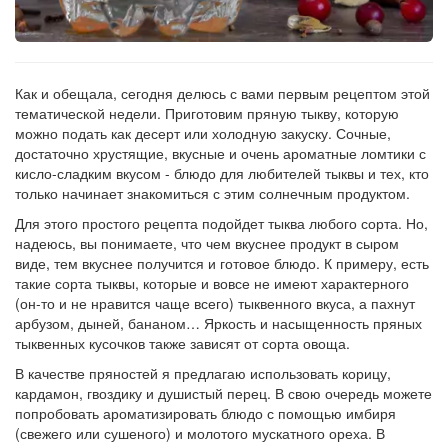
Как и обещала, сегодня делюсь с вами первым рецептом этой
тематической недели. Приготовим пряную тыкву, которую
можно подать как десерт или холодную закуску. Сочные,
достаточно хрустящие, вкусные и очень ароматные ломтики с
кисло-сладким вкусом - блюдо для любителей тыквы и тех, кто
только начинает знакомиться с этим солнечным продуктом.
Для этого простого рецепта подойдет тыква любого сорта. Но,
надеюсь, вы понимаете, что чем вкуснее продукт в сыром
виде, тем вкуснее получится и готовое блюдо. К примеру, есть
такие сорта тыквы, которые и вовсе не имеют характерного
(он-то и не нравится чаще всего) тыквенного вкуса, а пахнут
арбузом, дыней, бананом… Яркость и насыщенность пряных
тыквенных кусочков также зависят от сорта овоща.
В качестве пряностей я предлагаю использовать корицу,
кардамон, гвоздику и душистый перец. В свою очередь можете
попробовать ароматизировать блюдо с помощью имбиря
(свежего или сушеного) и молотого мускатного ореха. В