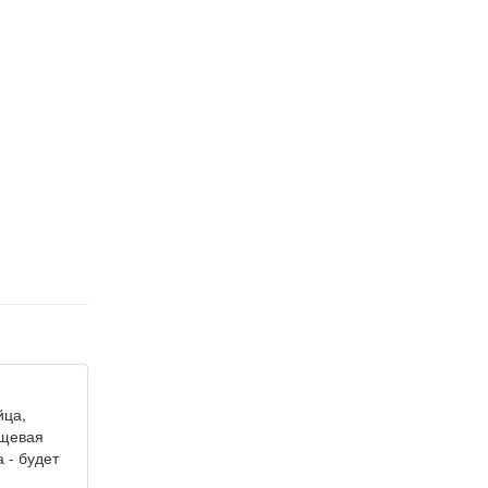
йца,
ищевая
 - будет