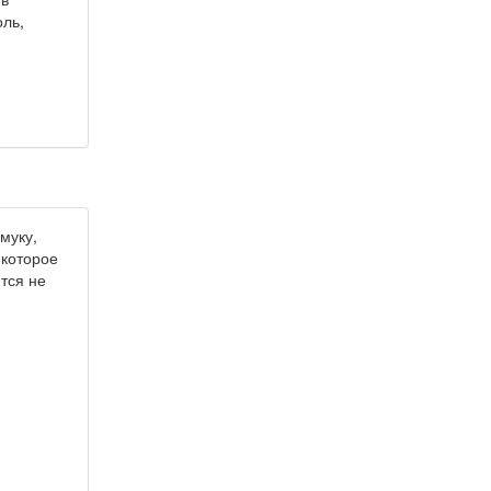
оль,
муку,
 которое
ится не