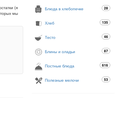
остатки (я
28
Блюда в хлебопечке
оторых мы
135
Хлеб
46
Тесто
87
Блины и оладьи
616
Постные блюда
53
Полезные мелочи