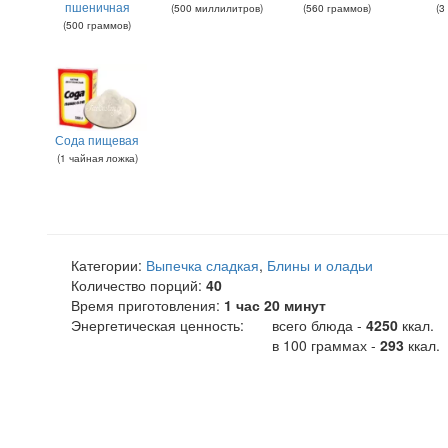
пшеничная
(
500
миллилитров
)
(
560
граммов
)
(
3
(
500
граммов
)
Сода пищевая
(
1
чайная ложка
)
Категории:
Выпечка сладкая
,
Блины и оладьи
Количество порций:
40
Время приготовления:
1 час 20 минут
Энергетическая ценность:
всего блюда -
4250
ккал
.
в 100 граммах -
293
ккал.