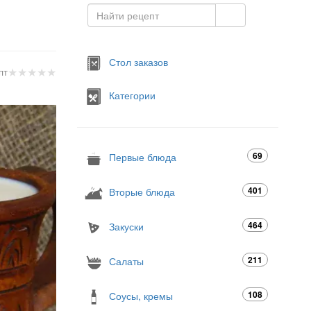
Стол заказов
★
★
★
★
★
пт
Категории
69
Первые блюда
401
Вторые блюда
464
Закуски
211
Салаты
108
Соусы, кремы