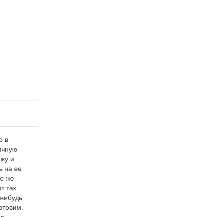
ю в
ичную
чку и
ь на ее
те же
от так
-нибудь
отовим.
 в