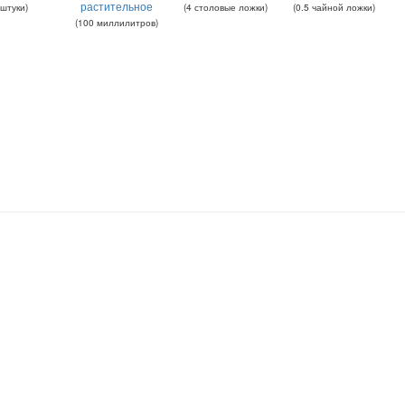
растительное
штуки
)
(
4
столовые ложки
)
(
0.5
чайной ложки
)
(
100
миллилитров
)