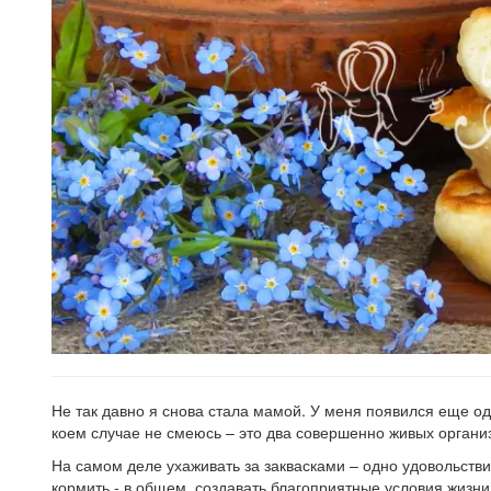
Не так давно я снова стала мамой. У меня появился еще од
коем случае не смеюсь – это два совершенно живых организ
На самом деле ухаживать за заквасками – одно удовольствие
кормить - в общем, создавать благоприятные условия жизни,