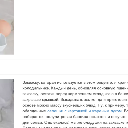
Закваску, которая используется в этом рецепте, я хран
холодильнике. Каждый день, обновляя основную пшен
закваску, остатки перед кормлением складываю в бано
закрываю крышкой. Выкидывать жалко, да и приготовит
основе можно массу вкуснейших блюд. Ну, к примеру, 
обалденные
лепешки с картошкой и жареным луком
. В
набирается полулитровая баночка остатков, и пеку что
для семьи. Отвлекалась: мы же оладушки на закваске г
Прямо из холодильника наливаем пшеничную закваску