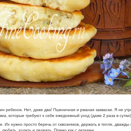
ин ребенок. Нет, даже два! Пшеничная и ржаная закваски. Я не утр
ма, которые требуют к себе ежедневный уход (даже 2 раза в сутки)
. Их нужно просто беречь от сквозняков, держать в тепле, дважды 
 любить, холить и лелеять. Прямо как с детками.