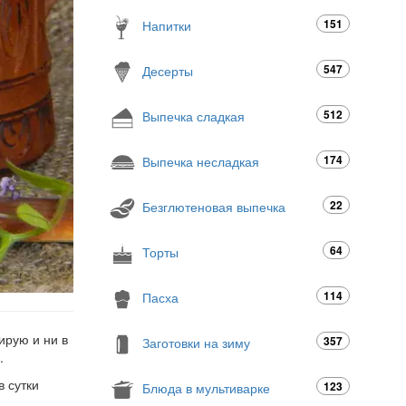
151
Напитки
547
Десерты
512
Выпечка сладкая
174
Выпечка несладкая
22
Безглютеновая выпечка
64
Торты
114
Пасха
ирую и ни в
357
Заготовки на зиму
.
в сутки
123
Блюда в мультиварке