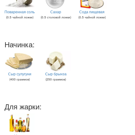
Поваренная соль
Сахар
Сода пищевая
(
0.5
чайной ложки
)
(
0.5
столовой ложки
)
(
0.5
чайной ложки
)
Начинка:
Сыр сулугуни
Сыр брынза
(
400
граммов
)
(
250
граммов
)
Для жарки: