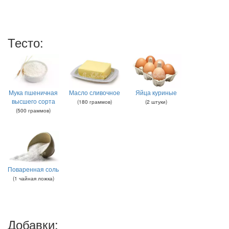
Тесто:
Мука пшеничная
Масло сливочное
Яйца куриные
высшего сорта
(
180
граммов
)
(
2
штуки
)
(
500
граммов
)
Поваренная соль
(
1
чайная ложка
)
Добавки: