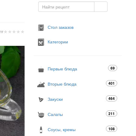
Стол заказов
★
★
★
★
★
пт
Категории
69
Первые блюда
401
Вторые блюда
464
Закуски
211
Салаты
108
Соусы, кремы