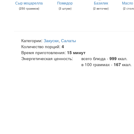
Сыр моцарелла
Помидор
Базилик
Масло 
(
250
граммов
)
(
3
штуки
)
(
2
веточки
)
(
2
стол
Категории:
Закуски
,
Салаты
Количество порций:
4
Время приготовления:
15 минут
Энергетическая ценность:
всего блюда -
999
ккал
.
в 100 граммах -
167
ккал.