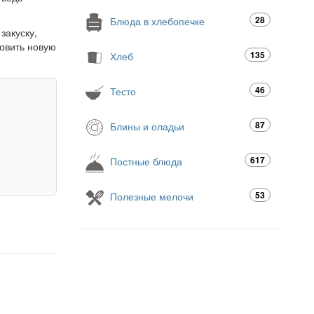
28
Блюда в хлебопечке
закуску,
товить новую
135
Хлеб
46
Тесто
87
Блины и оладьи
617
Постные блюда
53
Полезные мелочи