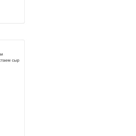
ли
стаем сыр