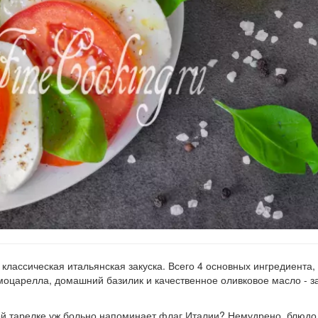
классическая итальянская закуска. Всего 4 основных ингредиента, 
оцарелла, домашний базилик и качественное оливковое масло - за
дной тарелке уж больно напоминает флаг Италии? Немудрено, блюдо