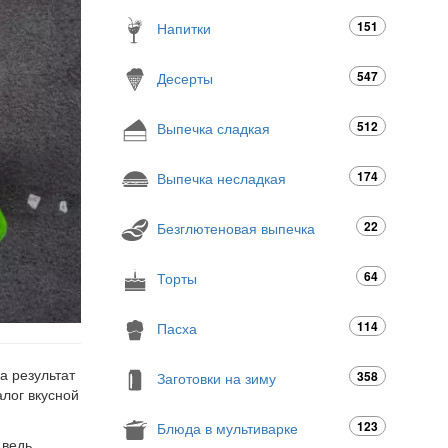
151
Напитки
547
Десерты
512
Выпечка сладкая
174
Выпечка несладкая
22
Безглютеновая выпечка
64
Торты
114
Пасха
а результат
358
Заготовки на зиму
лог вкусной
123
Блюда в мультиварке
 ведь