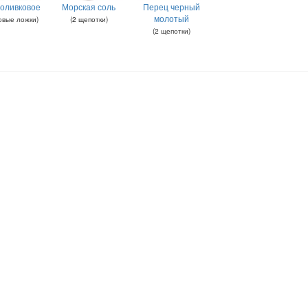
оливковое
Морская соль
Перец черный
молотый
овые ложки
)
(
2
щепотки
)
(
2
щепотки
)