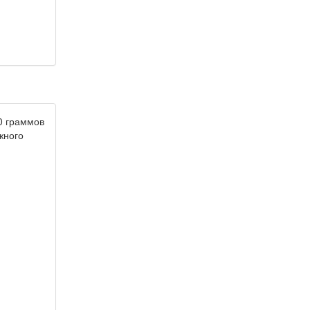
50 граммов
жного