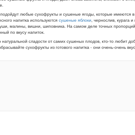
е.
подойдут любые сухофрукты и сушеные ягоды, которые имеются в
десного напитка используются
сушеные яблоки
, чернослив, курага и
руши, малины, вишни, шиповника. На самом деле точных пропорций
ный по вкусу напиток.
о натуральной сладости от самих сушеных плодов, кто-то любит до
ыбрасывайте сухофрукты из готового напитка - они очень-очень вку