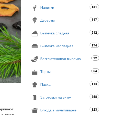
151
Напитки
547
Десерты
512
Выпечка сладкая
174
Выпечка несладкая
22
Безглютеновая выпечка
64
Торты
114
Пасха
358
Заготовки на зиму
.
варивают.
123
Блюда в мультиварке
 а затем