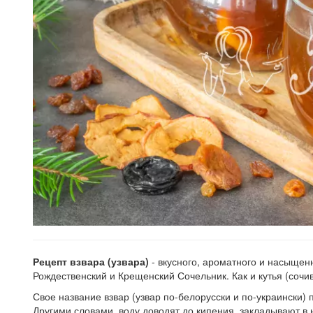
Рецепт взвара (узвара)
- вкусного, ароматного и насыщенн
Рождественский и Крещенский Сочельник. Как и кутья (сочи
Свое название взвар (узвар по-белорусски и по-украински) 
Другими словами, воду доводят до кипения, закладывают в 