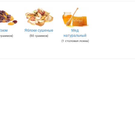
Изюм
Яблоки сушеные
Мед
натуральный
граммов
)
(
50
граммов
)
(
1
столовая ложка
)