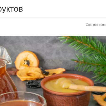
руктов
Оцените реце