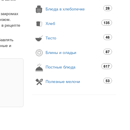
28
Блюда в хлебопечке
 закромах
 изюм.
135
Хлеб
 в рецепте
46
Тесто
бавлять
сные и
87
Блины и оладьи
617
Постные блюда
53
Полезные мелочи