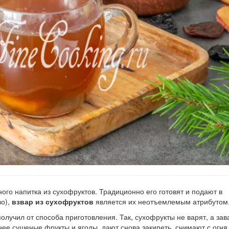
ого напитка из сухофруктов. Традиционно его готовят и подают в
во),
взвар из сухофруктов
является их неотъемлемым атрибутом
получил от способа приготовления. Так, сухофрукты не варят, а за
нее сушеные фрукты и ягоды, дают снова закипеть, снимают с огня,