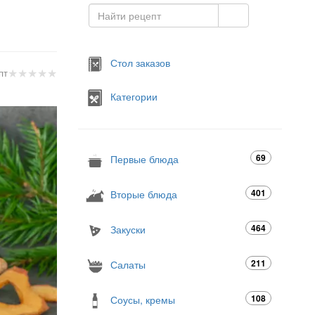
Стол заказов
★
★
★
★
★
пт
Категории
69
Первые блюда
401
Вторые блюда
464
Закуски
211
Салаты
108
Соусы, кремы