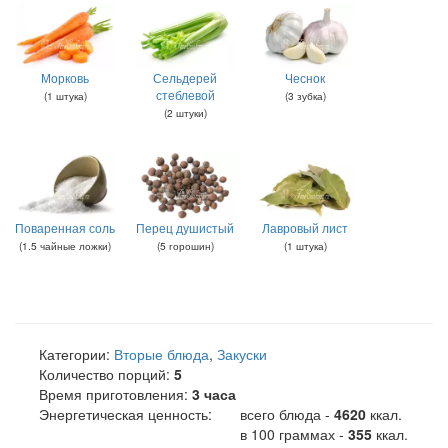
Морковь
Сельдерей
Чеснок
стеблевой
(
1
штука
)
(
3
зубка
)
(
2
штуки
)
Поваренная соль
Перец душистый
Лавровый лист
(
1.5
чайные ложки
)
(
5
горошин
)
(
1
штука
)
Категории:
Вторые блюда
,
Закуски
Количество порций:
5
Время приготовления:
3 часа
Энергетическая ценность:
всего блюда -
4620
ккал
.
в 100 граммах -
355
ккал.