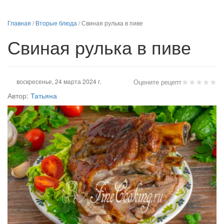
Главная
/
Вторые блюда
/
Свиная рулька в пиве
Свиная рулька в пиве
★
★
★
★
★
воскресенье, 24 марта 2024 г.
Оцените рецепт
Автор:
Татьяна