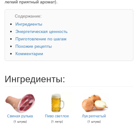
легкий приятный аромат).
Содержание:
Ингредиенты
Энергетическая ценность
Приготовление по шагам
Похожие рецепты
Комментарии
Ингредиенты:
Свиная рулька
Пиво светлое
Лук репчатый
(
1
штука
)
(
1
литр
)
(
1
штука
)