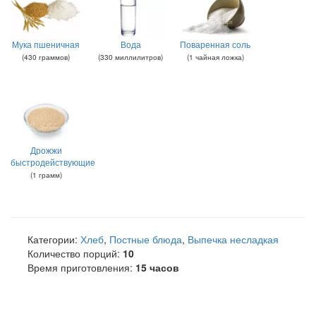
Мука пшеничная
Вода
Поваренная соль
(
430
граммов
)
(
330
миллилитров
)
(
1
чайная ложка
)
Дрожжи
быстродействующие
(
1
грамм
)
Категории:
Хлеб
,
Постные блюда
,
Выпечка несладкая
Количество порций:
10
Время приготовления:
15 часов