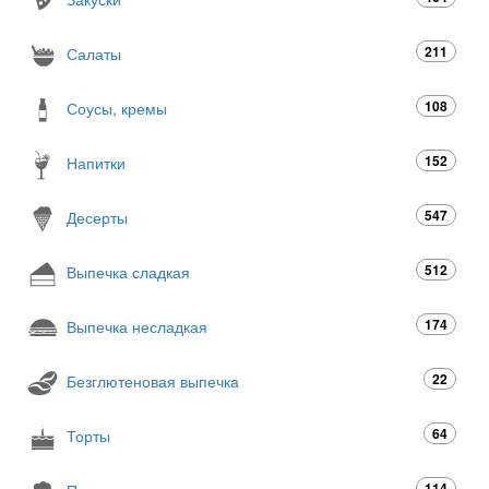
211
Салаты
108
Соусы, кремы
152
Напитки
547
Десерты
512
Выпечка сладкая
174
Выпечка несладкая
22
Безглютеновая выпечка
64
Торты
114