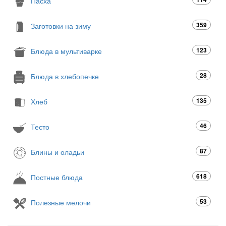
Пасха
359
Заготовки на зиму
123
Блюда в мультиварке
28
Блюда в хлебопечке
135
Хлеб
46
Тесто
87
Блины и оладьи
618
Постные блюда
53
Полезные мелочи