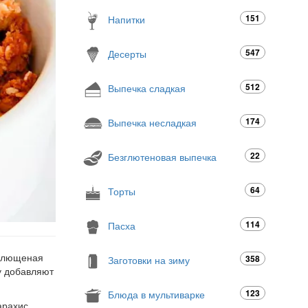
151
Напитки
547
Десерты
512
Выпечка сладкая
174
Выпечка несладкая
22
Безглютеновая выпечка
64
Торты
114
Пасха
 плющеная
358
Заготовки на зиму
лу добавляют
123
Блюда в мультиварке
арахис,