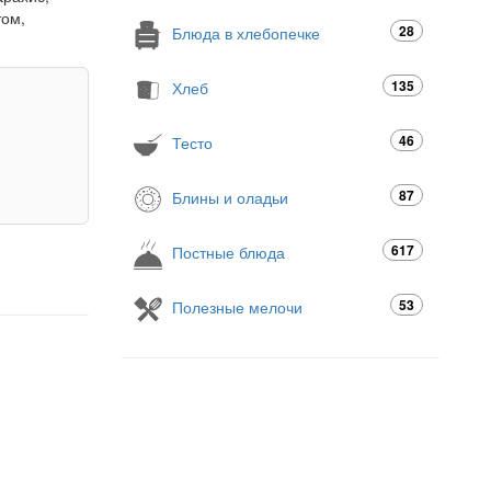
том,
28
Блюда в хлебопечке
135
Хлеб
46
Тесто
87
Блины и оладьи
617
Постные блюда
53
Полезные мелочи