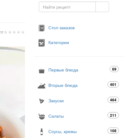
Стол заказов
★
★
★
★
★
пт
Категории
69
Первые блюда
401
Вторые блюда
464
Закуски
211
Салаты
108
Соусы, кремы