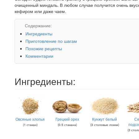
очищенный миндаль. В любом случае получится очень вкус
кефиром или даже чаем.
Содержание:
Ингредиенты
Приготовление по шагам
Похожие рецепты
Комментарии
Ингредиенты:
Овсяные хлопья
Грецкий орех
Кунжут белый
Се
подсо
(
1
стакан
)
(
0.5
стакана
)
(
3
столовые ложки
)
(
3
стол