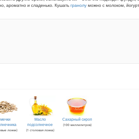
но, ароматно и сладенько. Кушать
гранолу
можно с молоком, йогур
мечки
Масло
Сахарный сироп
лнечника
подсолнечное
(
100
миллилитров
)
овые ложки
)
(
1
столовая ложка
)