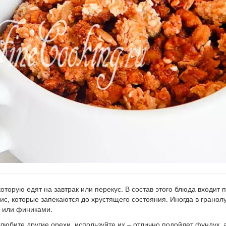
торую едят на завтрак или перекус. В состав этого блюда входит
рис, которые запекаются до хрустящего состояния. Иногда в грано
м или финиками.
 любите другие орехи, используйте их – отлично подойдет фундук, 