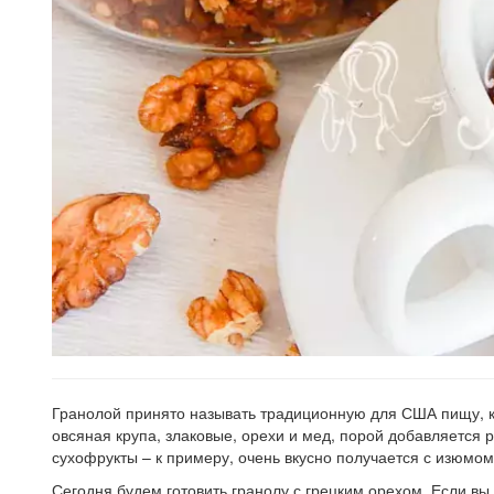
Гранолой принято называть традиционную для США пищу, ко
овсяная крупа, злаковые, орехи и мед, порой добавляется 
сухофрукты – к примеру, очень вкусно получается с изюмо
Сегодня будем готовить гранолу с грецким орехом. Если вы