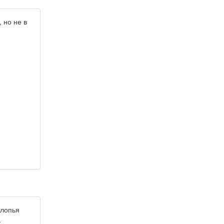
 но не в
хлопья
.