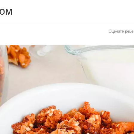
хом
Оцените реце