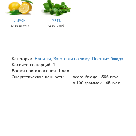
Лимон
Мята
(
0.25
штуки
)
(
2
веточки
)
Категории:
Напитки
,
Заготовки на зиму
,
Постные блюда
Количество порций:
1
Время приготовления:
1 час
Энергетическая ценность:
всего блюда -
566
ккал
.
в 100 граммах -
45
ккал.