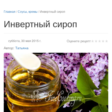
Главная
/
Соусы, кремы
/
Инвертный сироп
Инвертный сироп
★
★
★
★
★
суббота, 30 мая 2015 г.
Оцените рецепт
Автор:
Татьяна