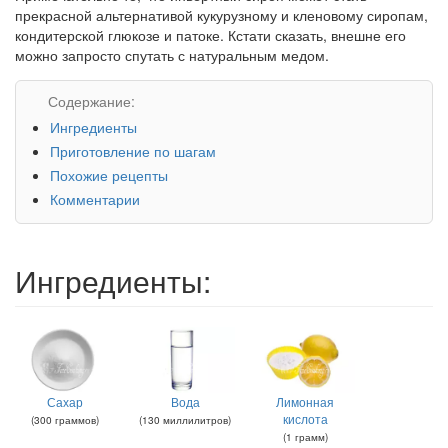
прекрасной альтернативой кукурузному и кленовому сиропам,
кондитерской глюкозе и патоке. Кстати сказать, внешне его
можно запросто спутать с натуральным медом.
Содержание:
Ингредиенты
Приготовление по шагам
Похожие рецепты
Комментарии
Ингредиенты:
Сахар
Вода
Лимонная
кислота
(
300
граммов
)
(
130
миллилитров
)
(
1
грамм
)