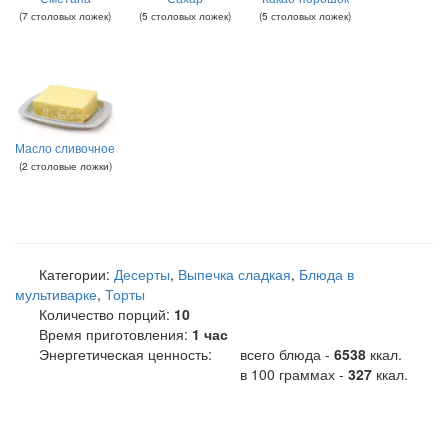
(
7
столовых ложек
)
(
5
столовых ложек
)
(
5
столовых ложек
)
Масло сливочное
(
2
столовые ложки
)
Категории:
Десерты
,
Выпечка сладкая
,
Блюда в
мультиварке
,
Торты
Количество порций:
10
Время приготовления:
1 час
Энергетическая ценность:
всего блюда -
6538
ккал
.
в 100 граммах -
327
ккал.