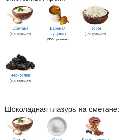
Сметана
Вареная
Творог
сгущенка
(
400
граммов
)
(
350
граммов
)
(
350
граммов
)
Чернослив
(
100
граммов
)
Шоколадная глазурь на сметане:
Сметана
Сахар
Какао-порошок