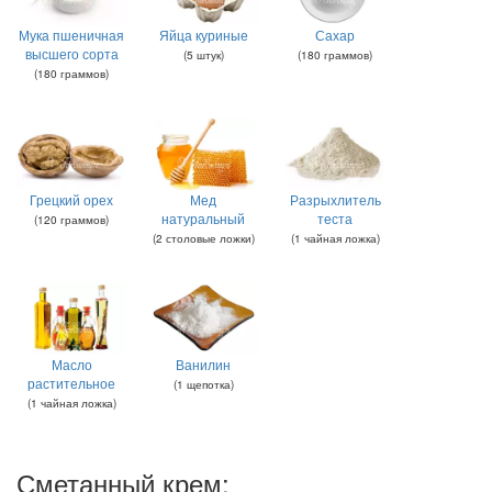
Мука пшеничная
Яйца куриные
Сахар
высшего сорта
(
5
штук
)
(
180
граммов
)
(
180
граммов
)
Грецкий орех
Мед
Разрыхлитель
натуральный
теста
(
120
граммов
)
(
2
столовые ложки
)
(
1
чайная ложка
)
Масло
Ванилин
растительное
(
1
щепотка
)
(
1
чайная ложка
)
Сметанный крем: