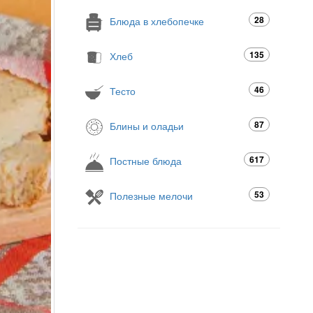
28
Блюда в хлебопечке
135
Хлеб
46
Тесто
87
Блины и оладьи
617
Постные блюда
53
Полезные мелочи