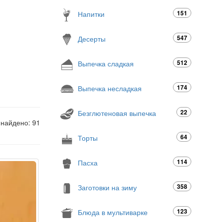
151
Напитки
547
Десерты
512
Выпечка сладкая
174
Выпечка несладкая
22
Безглютеновая выпечка
 найдено: 91
64
Торты
114
Пасха
358
Заготовки на зиму
123
Блюда в мультиварке