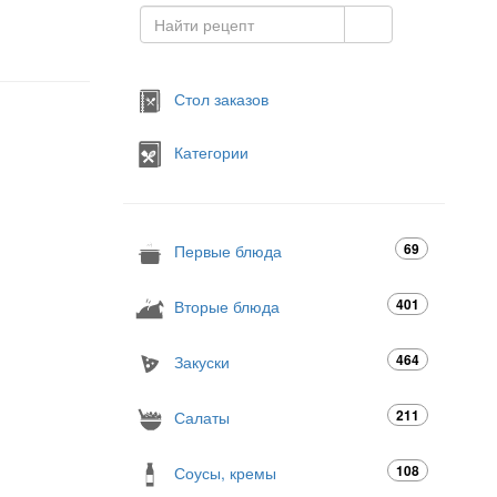
Стол заказов
Категории
69
Первые блюда
401
Вторые блюда
464
Закуски
211
Салаты
108
Соусы, кремы