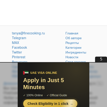
tanya@finecooking.ru
Главная
Telegram
Об авторе
MAX
Рецепты
Facebook
Категории
Twitter
Ингредиенты
Pinterest
Новости
4
Вконтакте
Стол заказов
Одноклассники
Кулинарная книга
Atom
Политика обработки
RSS
персональных данных
Домашняя кухня без проблем
© 2014-2026 FineCooking.ru
16+
Все тексты и фотографии, опубликованные на сайте
FineCooking.ru, защищены законом об авторском праве.
Любая частичная или полная перепечатка опубликованной
информации без активной ссылки на источник запрещена.