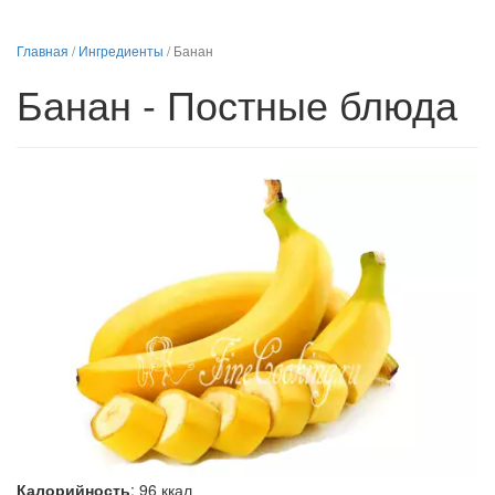
Главная
/
Ингредиенты
/
Банан
Банан - Постные блюда
Калорийность
:
96
ккал