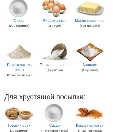
Сахар
Яйца куриные
Масло сливочное
(
200
граммов
)
(
3
штуки
)
(
100
граммов
)
Разрыхлитель
Поваренная соль
Ванилин
теста
(
1
щепотка
)
(
1
щепотка
)
(
2
чайные ложки
)
Для хрустящей посыпки:
Грецкий орех
Сахар
Корица молотая
(
70
граммов
)
(
1
столовая ложка
)
(
1
чайная ложка
)