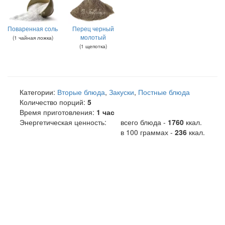
Поваренная соль
Перец черный
молотый
(
1
чайная ложка
)
(
1
щепотка
)
Категории:
Вторые блюда
,
Закуски
,
Постные блюда
Количество порций:
5
Время приготовления:
1 час
Энергетическая ценность:
всего блюда -
1760
ккал
.
в 100 граммах -
236
ккал.