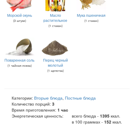
Морской окунь
Масло
Мука пшеничная
растительное
(
3
штуки
)
(
1
стакан
)
(
1
стакан
)
Поваренная соль
Перец черный
молотый
(
1
чайная ложка
)
(
1
щепотка
)
Категории:
Вторые блюда
,
Постные блюда
Количество порций:
3
Время приготовления:
1 час
Энергетическая ценность:
всего блюда -
1395
ккал
.
в 100 граммах -
152
ккал.