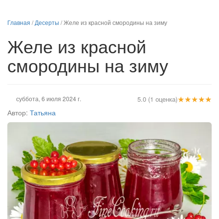
Главная
/
Десерты
/
Желе из красной смородины на зиму
Желе из красной
смородины на зиму
★
★
★
★
★
суббота, 6 июля 2024 г.
5.0 (1 оценка)
Автор:
Татьяна