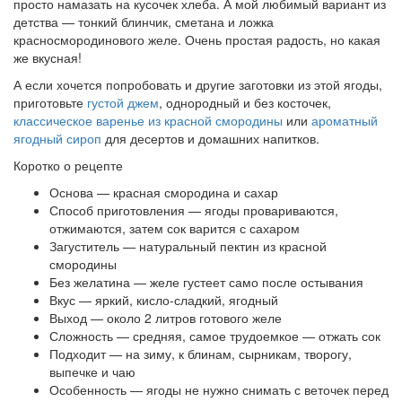
просто намазать на кусочек хлеба. А мой любимый вариант из
детства — тонкий блинчик, сметана и ложка
красносмородинового желе. Очень простая радость, но какая
же вкусная!
А если хочется попробовать и другие заготовки из этой ягоды,
приготовьте
густой джем
, однородный и без косточек,
классическое варенье из красной смородины
или
ароматный
ягодный сироп
для десертов и домашних напитков.
Коротко о рецепте
Основа — красная смородина и сахар
Способ приготовления — ягоды провариваются,
отжимаются, затем сок варится с сахаром
Загуститель — натуральный пектин из красной
смородины
Без желатина — желе густеет само после остывания
Вкус — яркий, кисло-сладкий, ягодный
Выход — около 2 литров готового желе
Сложность — средняя, самое трудоемкое — отжать сок
Подходит — на зиму, к блинам, сырникам, творогу,
выпечке и чаю
Особенность — ягоды не нужно снимать с веточек перед