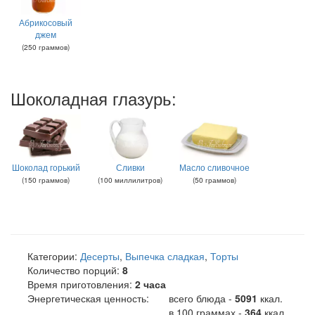
Абрикосовый
джем
(
250
граммов
)
Шоколадная глазурь:
Шоколад горький
Сливки
Масло сливочное
(
150
граммов
)
(
100
миллилитров
)
(
50
граммов
)
Категории:
Десерты
,
Выпечка сладкая
,
Торты
Количество порций:
8
Время приготовления:
2 часа
Энергетическая ценность:
всего блюда -
5091
ккал
.
в 100 граммах -
364
ккал.