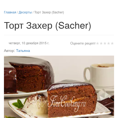
Главная
/
Десерты
/
Торт Захер (Sacher)
Торт Захер (Sacher)
★
★
★
★
★
четверг, 10 декабря 2015 г.
Оцените рецепт
Автор:
Татьяна