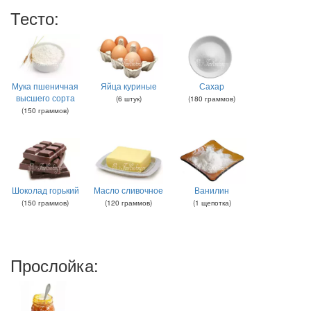
Тесто:
Мука пшеничная
Яйца куриные
Сахар
высшего сорта
(
6
штук
)
(
180
граммов
)
(
150
граммов
)
Шоколад горький
Масло сливочное
Ванилин
(
150
граммов
)
(
120
граммов
)
(
1
щепотка
)
Прослойка: