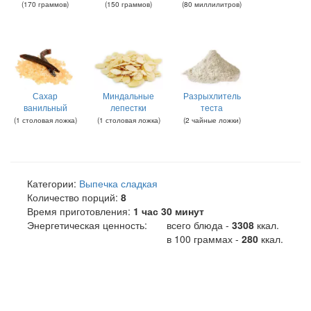
(
170
граммов
)
(
150
граммов
)
(
80
миллилитров
)
Сахар
Миндальные
Разрыхлитель
ванильный
лепестки
теста
(
1
столовая ложка
)
(
1
столовая ложка
)
(
2
чайные ложки
)
Категории:
Выпечка сладкая
Количество порций:
8
Время приготовления:
1 час 30 минут
Энергетическая ценность:
всего блюда -
3308
ккал
.
в 100 граммах -
280
ккал.