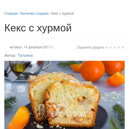
Главная
/
Выпечка сладкая
/
Кекс с хурмой
Кекс с хурмой
★
★
★
★
★
четверг, 14 декабря 2017 г.
Оцените рецепт
Автор:
Татьяна