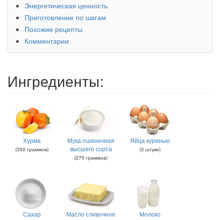
Энергетическая ценность
Приготовление по шагам
Похожие рецепты
Комментарии
Ингредиенты:
Хурма
Мука пшеничная
Яйца куриные
высшего сорта
(
350
граммов
)
(
3
штуки
)
(
270
граммов
)
Сахар
Масло сливочное
Молоко