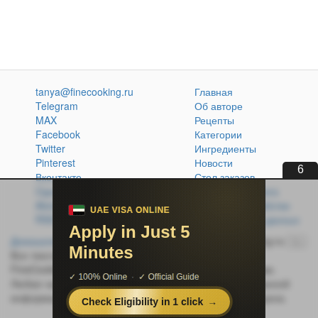
tanya@finecooking.ru
Главная
Telegram
Об авторе
MAX
Рецепты
Facebook
Категории
Twitter
Ингредиенты
Pinterest
Новости
6
Вконтакте
Стол заказов
Одноклассники
Кулинарная книга
Atom
Политика обработки
RSS
персональных данных
Домашняя кухня без проблем
© 2014-2026 FineCooking.ru
16+
Все тексты и фотографии, опубликованные на сайте
FineCooking.ru, защищены законом об авторском праве.
Любая частичная или полная перепечатка опубликованной
информации без активной ссылки на источник запрещена.